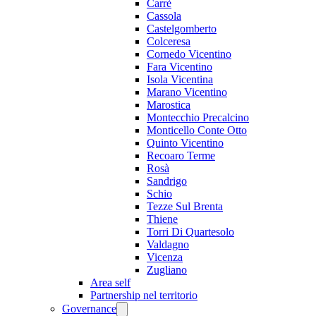
Carrè
Cassola
Castelgomberto
Colceresa
Cornedo Vicentino
Fara Vicentino
Isola Vicentina
Marano Vicentino
Marostica
Montecchio Precalcino
Monticello Conte Otto
Quinto Vicentino
Recoaro Terme
Rosà
Sandrigo
Schio
Tezze Sul Brenta
Thiene
Torri Di Quartesolo
Valdagno
Vicenza
Zugliano
Area self
Partnership nel territorio
Governance