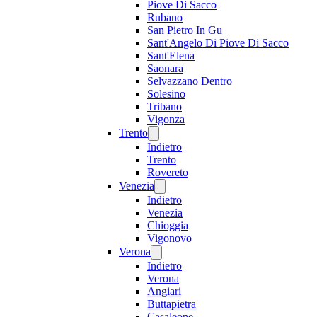
Piove Di Sacco
Rubano
San Pietro In Gu
Sant'Angelo Di Piove Di Sacco
Sant'Elena
Saonara
Selvazzano Dentro
Solesino
Tribano
Vigonza
Trento
Indietro
Trento
Rovereto
Venezia
Indietro
Venezia
Chioggia
Vigonovo
Verona
Indietro
Verona
Angiari
Buttapietra
Casaleone