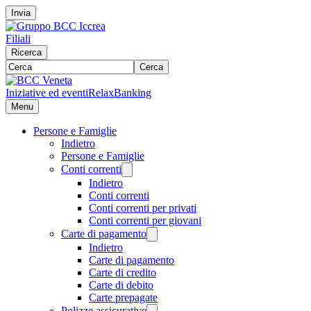
Invia
Filiali
Ricerca
Cerca
Iniziative ed eventi
RelaxBanking
Menu
Persone e Famiglie
Indietro
Persone e Famiglie
Conti correnti
Indietro
Conti correnti
Conti correnti per privati
Conti correnti per giovani
Carte di pagamento
Indietro
Carte di pagamento
Carte di credito
Carte di debito
Carte prepagate
Polizze assicurative