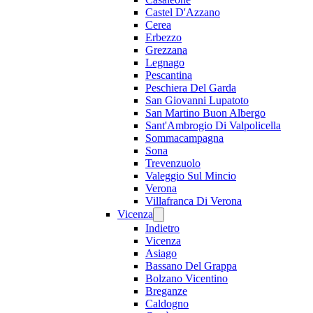
Castel D'Azzano
Cerea
Erbezzo
Grezzana
Legnago
Pescantina
Peschiera Del Garda
San Giovanni Lupatoto
San Martino Buon Albergo
Sant'Ambrogio Di Valpolicella
Sommacampagna
Sona
Trevenzuolo
Valeggio Sul Mincio
Verona
Villafranca Di Verona
Vicenza
Indietro
Vicenza
Asiago
Bassano Del Grappa
Bolzano Vicentino
Breganze
Caldogno