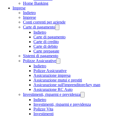
Home Banking
Imprese
Indietro
Imprese
Conti correnti per aziende
Carte di pagamento
Indietro
Carte di pagamento
Carte di credito
Carte di debito
Carte prepagate
Sistemi di pagamento
Polizze Assicurative
Indietro
Polizze Assicurative
Assicurazione impresa
Assicurazione mutui e prestiti
Assicurazione sull'imprenditore/key man
Assicurazione RC Auto
Investimenti, risparmi e previdenza
Indietro
Investimenti, risparmi e previdenza
Polizze Vita
Investimenti