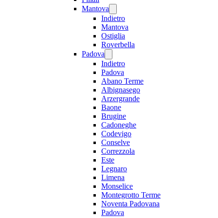
Mantova
Indietro
Mantova
Ostiglia
Roverbella
Padova
Indietro
Padova
Abano Terme
Albignasego
Arzergrande
Baone
Brugine
Cadoneghe
Codevigo
Conselve
Correzzola
Este
Legnaro
Limena
Monselice
Montegrotto Terme
Noventa Padovana
Padova