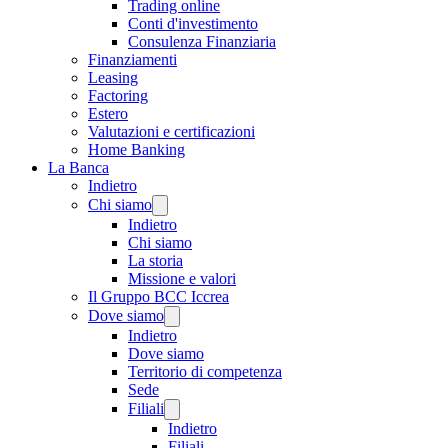
Trading online
Conti d'investimento
Consulenza Finanziaria
Finanziamenti
Leasing
Factoring
Estero
Valutazioni e certificazioni
Home Banking
La Banca
Indietro
Chi siamo
Indietro
Chi siamo
La storia
Missione e valori
Il Gruppo BCC Iccrea
Dove siamo
Indietro
Dove siamo
Territorio di competenza
Sede
Filiali
Indietro
Filiali