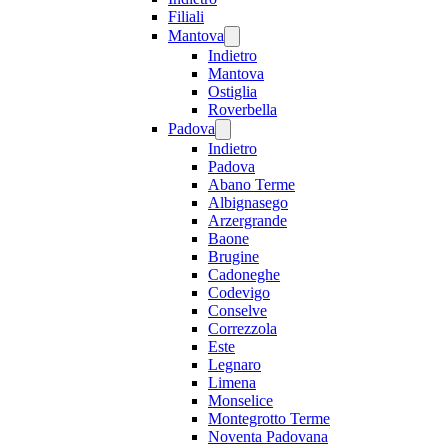
Filiali
Mantova
Indietro
Mantova
Ostiglia
Roverbella
Padova
Indietro
Padova
Abano Terme
Albignasego
Arzergrande
Baone
Brugine
Cadoneghe
Codevigo
Conselve
Correzzola
Este
Legnaro
Limena
Monselice
Montegrotto Terme
Noventa Padovana