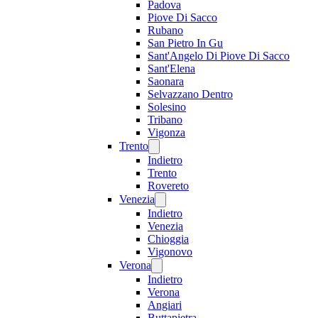
Padova
Piove Di Sacco
Rubano
San Pietro In Gu
Sant'Angelo Di Piove Di Sacco
Sant'Elena
Saonara
Selvazzano Dentro
Solesino
Tribano
Vigonza
Trento
Indietro
Trento
Rovereto
Venezia
Indietro
Venezia
Chioggia
Vigonovo
Verona
Indietro
Verona
Angiari
Buttapietra