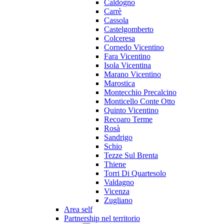
Caldogno
Carrè
Cassola
Castelgomberto
Colceresa
Cornedo Vicentino
Fara Vicentino
Isola Vicentina
Marano Vicentino
Marostica
Montecchio Precalcino
Monticello Conte Otto
Quinto Vicentino
Recoaro Terme
Rosà
Sandrigo
Schio
Tezze Sul Brenta
Thiene
Torri Di Quartesolo
Valdagno
Vicenza
Zugliano
Area self
Partnership nel territorio