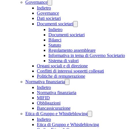
Governance
Indietro
Governance
Dati societari
Documenti societari
Indietro
Documenti societari
Bilanci
Statuto
Regolamento assembleare
Informativa in tema di Governo Societario
Sistema di valori
Organi sociali e di direzione
Conflitti di interessi soggetti collegati
Politiche di remunerazione
Normativa finanziaria
Indietro
Normativa finanziaria
MIFID
Obbligazioni
Bancassicurazione
Etica di Gruppo e Whistleblowing
Indietro
Etica di Gruppo e Whistleblowing