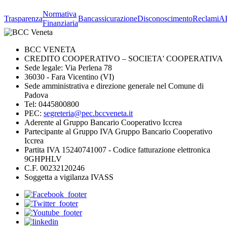
Normativa
Trasparenza
Bancassicurazione
Disconoscimento
Reclami
A
Finanziaria
BCC VENETA
CREDITO COOPERATIVO – SOCIETA' COOPERATIVA
Sede legale: Via Perlena 78
36030 - Fara Vicentino (VI)
Sede amministrativa e direzione generale nel Comune di
Padova
Tel: 0445800800
PEC:
segreteria@pec.bccveneta.it
Aderente al Gruppo Bancario Cooperativo Iccrea
Partecipante al Gruppo IVA Gruppo Bancario Cooperativo
Iccrea
Partita IVA 15240741007 - Codice fatturazione elettronica
9GHPHLV
C.F. 00232120246
Soggetta a vigilanza IVASS