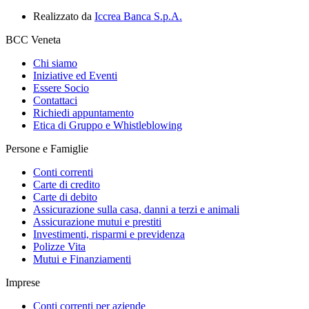
Realizzato da
Iccrea Banca S.p.A.
BCC Veneta
Chi siamo
Iniziative ed Eventi
Essere Socio
Contattaci
Richiedi appuntamento
Etica di Gruppo e Whistleblowing
Persone e Famiglie
Conti correnti
Carte di credito
Carte di debito
Assicurazione sulla casa, danni a terzi e animali
Assicurazione mutui e prestiti
Investimenti, risparmi e previdenza
Polizze Vita
Mutui e Finanziamenti
Imprese
Conti correnti per aziende