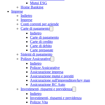
Mutui ESG
Home Banking
Imprese
Indietro
Imprese
Conti correnti per aziende
Carte di pagamento
Indietro
Carte di pagamento
Carte di credito
Carte di debito
Carte prepagate
Sistemi di pagamento
Polizze Assicurative
Indietro
Polizze Assicurative
Assicurazione impresa
Assicurazione mutui e prestiti
Assicurazione sull'imprenditore/key man
Assicurazione RC Auto
Investimenti, risparmi e previdenza
Indietro
Investimenti, risparmi e previdenza
Polizze Vita