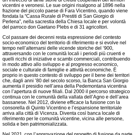
vicentini e veronesi. Le sue origini risalgono al 1896 nella
frazione del piccolo paese di Fara Vicentino, quando viene
fondata la “Cassa Rurale di Prestiti di San Giorgio di
Perlena”, nella sacrestia della Chiesa locale e per volontà
del parroco don Gaetano Plebs e di 31 agricoltori.
Col passare dei decenni resta espressione del contesto
socio-economico del territorio di riferimento e si evolve nel
tempo nell’alternarsi delle vicende storiche del ‘900,
attraversando con le comunità locali i periodi più cruenti e
quelli ricchi di iniziative e scambi commerciali, contribuendo
in modo attivo allo sviluppo e al progresso economico,
sociale e culturale di famiglie e attività economiche. È
proprio in questo contesto di sviluppo per il bene dei territori
che, dagli anni ’80 del secolo scorso, la Banca San Giorgio
aumenta il presidio nell’area della Pedemontana vicentina
con l’apertura di nuove filiali. Dal 2000 il percorso strategico
continua con le comunità della vallata dell’Agno e dell’area
bassanese. Nel 2012, diviene efficace la fusione con la
consorella di Quinto Vicentino e l’espansione territoriale
arriva alla città di Vicenza. Diventa così banca locale di
riferimento per le comunità vicentine, vicina alle persone,
solida e ben patrimonializzata.
Nel 2021, con l’approvazione del progetto di fusione da parte