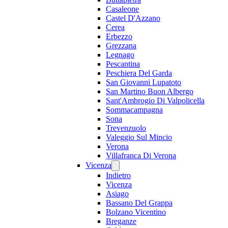
Casaleone
Castel D'Azzano
Cerea
Erbezzo
Grezzana
Legnago
Pescantina
Peschiera Del Garda
San Giovanni Lupatoto
San Martino Buon Albergo
Sant'Ambrogio Di Valpolicella
Sommacampagna
Sona
Trevenzuolo
Valeggio Sul Mincio
Verona
Villafranca Di Verona
Vicenza
Indietro
Vicenza
Asiago
Bassano Del Grappa
Bolzano Vicentino
Breganze