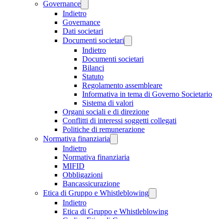
Governance
Indietro
Governance
Dati societari
Documenti societari
Indietro
Documenti societari
Bilanci
Statuto
Regolamento assembleare
Informativa in tema di Governo Societario
Sistema di valori
Organi sociali e di direzione
Conflitti di interessi soggetti collegati
Politiche di remunerazione
Normativa finanziaria
Indietro
Normativa finanziaria
MIFID
Obbligazioni
Bancassicurazione
Etica di Gruppo e Whistleblowing
Indietro
Etica di Gruppo e Whistleblowing