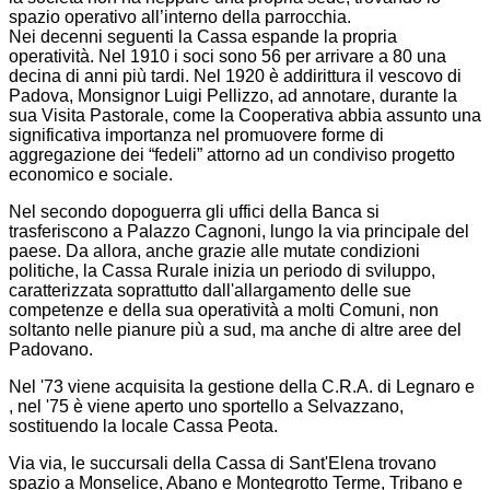
spazio operativo all’interno della parrocchia.
Nei decenni seguenti la Cassa espande la propria
operatività. Nel 1910 i soci sono 56 per arrivare a 80 una
decina di anni più tardi. Nel 1920 è addirittura il vescovo di
Padova, Monsignor Luigi Pellizzo, ad annotare, durante la
sua Visita Pastorale, come la Cooperativa abbia assunto una
significativa importanza nel promuovere forme di
aggregazione dei “fedeli” attorno ad un condiviso progetto
economico e sociale.
Nel secondo dopoguerra gli uffici della Banca si
trasferiscono a Palazzo Cagnoni, lungo la via principale del
paese. Da allora, anche grazie alle mutate condizioni
politiche, la Cassa Rurale inizia un periodo di sviluppo,
caratterizzata soprattutto dall'allargamento delle sue
competenze e della sua operatività a molti Comuni, non
soltanto nelle pianure più a sud, ma anche di altre aree del
Padovano.
Nel '73 viene acquisita la gestione della C.R.A. di Legnaro e
, nel '75 è viene aperto uno sportello a Selvazzano,
sostituendo la locale Cassa Peota.
Via via, le succursali della Cassa di Sant'Elena trovano
spazio a Monselice, Abano e Montegrotto Terme, Tribano e