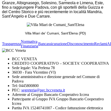
Granze, Albignasego, Solesino, Sarmeola e Limena, Este,
fino a raggiungere Padova, con gli sportelli della Guizza e
del Centro Storico e più recentemente in località Mandria,
Sant’Angelo e Due Carrare.
Villa Miari de' Cumani, Sant'Elena (PD)
Normativa
Trasparenza
Bancassicurazione
Disconoscimento
Reclami
A
Finanziaria
BCC VENETA
CREDITO COOPERATIVO – SOCIETA' COOPERATIVA
Sede legale: Via Perlena 78
36030 - Fara Vicentino (VI)
Sede amministrativa e direzione generale nel Comune di
Padova
Tel: 0445800800
PEC:
segreteria@pec.bccveneta.it
Aderente al Gruppo Bancario Cooperativo Iccrea
Partecipante al Gruppo IVA Gruppo Bancario Cooperativo
Iccrea
Partita IVA 15240741007 - Codice fatturazione elettronica