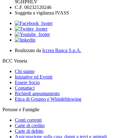
9GHPHLV
C.F. 00232120246
Soggetta a vigilanza IVASS
Realizzato da
Iccrea Banca S.p.A.
BCC Veneta
Chi siamo
Iniziative ed Eventi
Essere Socio
Contattaci
Richiedi appuntamento
Etica di Gruppo e Whistleblowing
Persone e Famiglie
Conti correnti
Carte di credito
Carte di debito
Assicurazione sulla casa, danni a terzi e animali