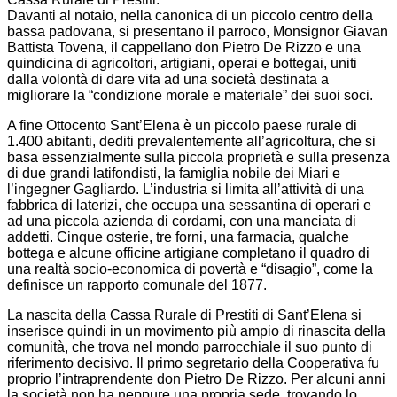
Davanti al notaio, nella canonica di un piccolo centro della
bassa padovana, si presentano il parroco, Monsignor Giavan
Battista Tovena, il cappellano don Pietro De Rizzo e una
quindicina di agricoltori, artigiani, operai e bottegai, uniti
dalla volontà di dare vita ad una società destinata a
migliorare la “condizione morale e materiale” dei suoi soci.
A fine Ottocento Sant’Elena è un piccolo paese rurale di
1.400 abitanti, dediti prevalentemente all’agricoltura, che si
basa essenzialmente sulla piccola proprietà e sulla presenza
di due grandi latifondisti, la famiglia nobile dei Miari e
l’ingegner Gagliardo. L’industria si limita all’attività di una
fabbrica di laterizi, che occupa una sessantina di operari e
ad una piccola azienda di cordami, con una manciata di
addetti. Cinque osterie, tre forni, una farmacia, qualche
bottega e alcune officine artigiane completano il quadro di
una realtà socio-economica di povertà e “disagio”, come la
definisce un rapporto comunale del 1877.
La nascita della Cassa Rurale di Prestiti di Sant’Elena si
inserisce quindi in un movimento più ampio di rinascita della
comunità, che trova nel mondo parrocchiale il suo punto di
riferimento decisivo. Il primo segretario della Cooperativa fu
proprio l’intraprendente don Pietro De Rizzo. Per alcuni anni
la società non ha neppure una propria sede, trovando lo