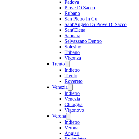
Padova
Piove Di Sacco
Rubano
San Pietro In Gu
Sant'Angelo Di Piove Di Sacco
Sant'Elena
Saonara
Selvazzano Dentro
Solesino
Tribano
Vigonza
Trento
Indietro
Trento
Rovereto
Venezia
Indietro
Venezia
Chioggia
Vigonovo
Verona
Indietro
Verona
Angiari
Buttapietra