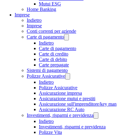
Mutui ESG
Home Banking
Imprese
Indietro
Imprese
Conti correnti per aziende
Carte di pagamento
Indietro
Carte di pagamento
Carte di credito
Carte di debito
Carte prepagate
Sistemi di pagamento
Polizze Assicurative
Indietro
Polizze Assicurative
Assicurazione impresa
Assicurazione mutui e prestiti
Assicurazione sull'imprenditore/key man
Assicurazione RC Auto
Investimenti, risparmi e previdenza
Indietro
Investimenti, risparmi e previdenza
Polizze Vita