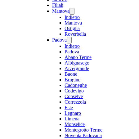
Filiali
Mantova
Indietro
Mantova
Ostiglia
Roverbella
Padova
Indietro
Padova
Abano Terme
Albignasego
Arzergrande
Baone
Brugine
Cadoneghe
Codevigo
Conselve
Correzzola
Este
Legnaro
Limena
Monselice
Montegrotto Terme
Noventa Padovana