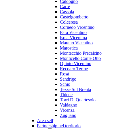
Caldogno
Carrè
Cassola
Castelgomberto
Colceresa
Cornedo Vicentino
Fara Vicentino
Isola Vicentina
Marano Vicentino
Marostica
Montecchio Precalcino
Monticello Conte Otto
Quinto Vicentino
Recoaro Terme
Rosà
Sandrigo
Schio
Tezze Sul Brenta
Thiene
Torri Di Quartesolo
Valdagno
Vicenza
Zugliano
Area self
Partnership nel territorio