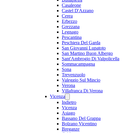
Casaleone
Castel D'Azzano
Cerea
Erbezzo
Grezzana
Legnago
Pescantina
Peschiera Del Garda
San Giovanni Lupatoto
San Martino Buon Albergo
Sant'Ambrogio Di Valpolicella
Sommacampagna
Sona
Trevenzuolo
Valeggio Sul Mincio
Verona
Villafranca Di Verona
Vicenza
Indietro
Vicenza
Asiago
Bassano Del Grappa
Bolzano Vicentino
Breganze