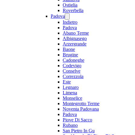
Ostiglia
Roverbella
Padova
Indietro
Padova
Abano Terme
Albignasego
Arzergrande
Baone
Brugine
Cadoneghe
Codevigo
Conselve
Correzzola
Este
Legnaro
Limena
Monselice
Montegrotto Terme
Noventa Padovana
Padova
Piove Di Sacco
Rubano
San Pietro In Gu