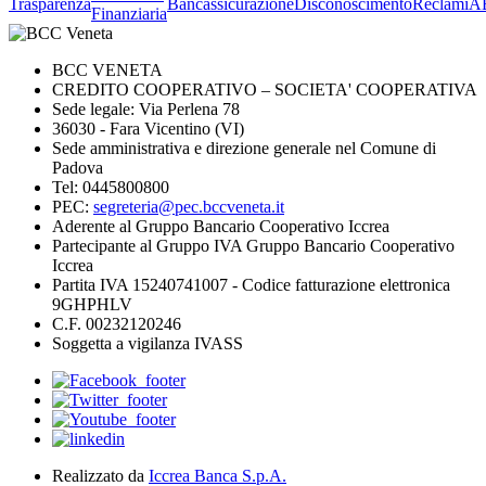
Trasparenza
Bancassicurazione
Disconoscimento
Reclami
A
Finanziaria
BCC VENETA
CREDITO COOPERATIVO – SOCIETA' COOPERATIVA
Sede legale: Via Perlena 78
36030 - Fara Vicentino (VI)
Sede amministrativa e direzione generale nel Comune di
Padova
Tel: 0445800800
PEC:
segreteria@pec.bccveneta.it
Aderente al Gruppo Bancario Cooperativo Iccrea
Partecipante al Gruppo IVA Gruppo Bancario Cooperativo
Iccrea
Partita IVA 15240741007 - Codice fatturazione elettronica
9GHPHLV
C.F. 00232120246
Soggetta a vigilanza IVASS
Realizzato da
Iccrea Banca S.p.A.