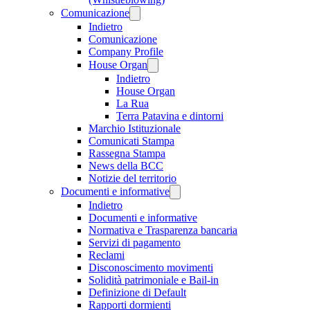
Comunicazione
Indietro
Comunicazione
Company Profile
House Organ
Indietro
House Organ
La Rua
Terra Patavina e dintorni
Marchio Istituzionale
Comunicati Stampa
Rassegna Stampa
News della BCC
Notizie del territorio
Documenti e informative
Indietro
Documenti e informative
Normativa e Trasparenza bancaria
Servizi di pagamento
Reclami
Disconoscimento movimenti
Solidità patrimoniale e Bail-in
Definizione di Default
Rapporti dormienti