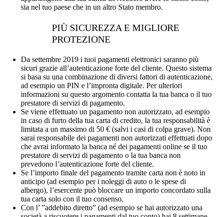
sia nel tuo paese che in un altro Stato membro.
PIÙ SICUREZZA E MIGLIORE
PROTEZIONE
Da settembre 2019 i tuoi pagamenti elettronici saranno più
sicuri grazie all’autenticazione forte del cliente. Questo sistema
si basa su una combinazione di diversi fattori di autenticazione,
ad esempio un PIN e l’impronta digitale. Per ulteriori
informazioni su questo argomento contatta la tua banca o il tuo
prestatore di servizi di pagamento.
Se viene effettuato un pagamento non autorizzato, ad esempio
in caso di furto della tua carta di credito, la tua responsabilità è
limitata a un massimo di 50 € (salvi i casi di colpa grave). Non
sarai responsabile dei pagamenti non autorizzati effettuati dopo
che avrai informato la banca né dei pagamenti online se il tuo
prestatore di servizi di pagamento o la tua banca non
prevedono l’autenticazione forte del cliente.
Se l’importo finale del pagamento tramite carta non è noto in
anticipo (ad esempio per i noleggi di auto o le spese di
albergo), l’esercente può bloccare un importo concordato sulla
tua carta solo con il tuo consenso.
Con l’ ”addebito diretto” (ad esempio se hai autorizzato una
società a riscuotere i pagamenti dal tuo conto) hai 8 settimane