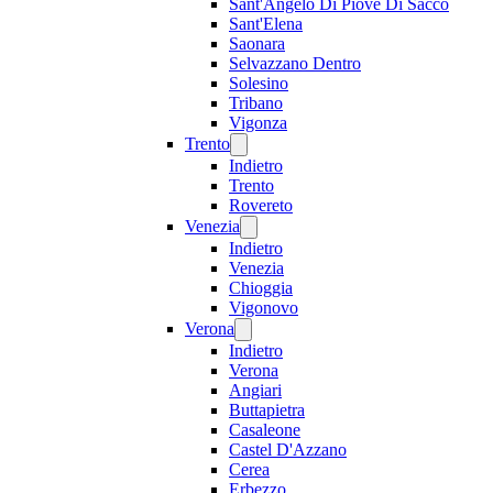
Sant'Angelo Di Piove Di Sacco
Sant'Elena
Saonara
Selvazzano Dentro
Solesino
Tribano
Vigonza
Trento
Indietro
Trento
Rovereto
Venezia
Indietro
Venezia
Chioggia
Vigonovo
Verona
Indietro
Verona
Angiari
Buttapietra
Casaleone
Castel D'Azzano
Cerea
Erbezzo