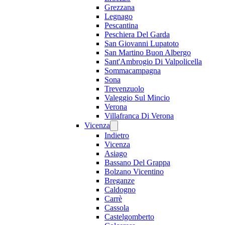
Grezzana
Legnago
Pescantina
Peschiera Del Garda
San Giovanni Lupatoto
San Martino Buon Albergo
Sant'Ambrogio Di Valpolicella
Sommacampagna
Sona
Trevenzuolo
Valeggio Sul Mincio
Verona
Villafranca Di Verona
Vicenza
Indietro
Vicenza
Asiago
Bassano Del Grappa
Bolzano Vicentino
Breganze
Caldogno
Carrè
Cassola
Castelgomberto