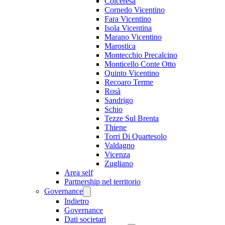
Colceresa
Cornedo Vicentino
Fara Vicentino
Isola Vicentina
Marano Vicentino
Marostica
Montecchio Precalcino
Monticello Conte Otto
Quinto Vicentino
Recoaro Terme
Rosà
Sandrigo
Schio
Tezze Sul Brenta
Thiene
Torri Di Quartesolo
Valdagno
Vicenza
Zugliano
Area self
Partnership nel territorio
Governance
Indietro
Governance
Dati societari