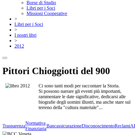
Borse di Studio
Libri per i Soci
Missioni Cooperative
>
Libri per i Soci
>
I nostri libri
>
2012
Pittori Chioggiotti del 900
Ci sono tanti modi per raccontare la Storia.
Si possono narrare gli eventi più importanti,
rammentare le date significative, dedicarsi alle
biografie degli uomini illustri, ma anche stare sul
terreno della "cultura materiale"...
Normativa
Trasparenza
Bancassicurazione
Disconoscimento
Reclami
A
Finanziaria