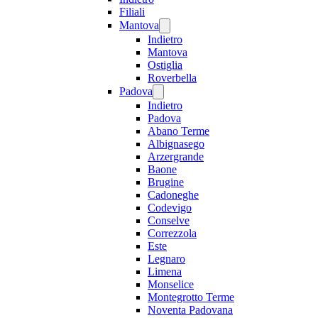
Filiali
Mantova
Indietro
Mantova
Ostiglia
Roverbella
Padova
Indietro
Padova
Abano Terme
Albignasego
Arzergrande
Baone
Brugine
Cadoneghe
Codevigo
Conselve
Correzzola
Este
Legnaro
Limena
Monselice
Montegrotto Terme
Noventa Padovana