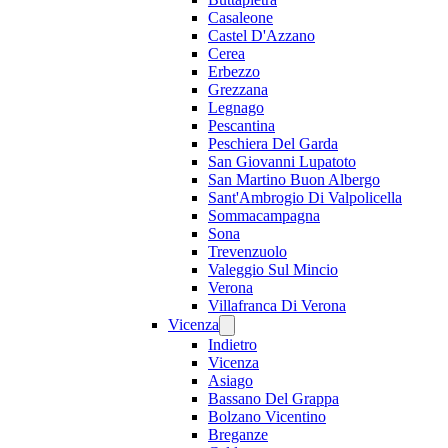
Casaleone
Castel D'Azzano
Cerea
Erbezzo
Grezzana
Legnago
Pescantina
Peschiera Del Garda
San Giovanni Lupatoto
San Martino Buon Albergo
Sant'Ambrogio Di Valpolicella
Sommacampagna
Sona
Trevenzuolo
Valeggio Sul Mincio
Verona
Villafranca Di Verona
Vicenza
Indietro
Vicenza
Asiago
Bassano Del Grappa
Bolzano Vicentino
Breganze