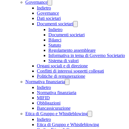
Governance
Indietro
Governance
Dati societari
Documenti societari
Indietro
Documenti societari
Bilanci
Statuto
Regolamento assembleare
Informativa in tema di Governo Societario
Sistema di valori
Organi sociali e di direzione
Conflitti di interessi soggetti collegati
Politiche di remunerazione
Normativa finanziaria
Indietro
Normativa finanziaria
MIFID
Obbligazioni
Bancassicurazione
Etica di Gruppo e Whistleblowing
Indietro
Etica di Gruppo e Whistleblowing