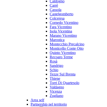
Caldogno
Carrè
Cassola
Castelgomberto
Colceresa
Cornedo Vicentino
Fara Vicentino
Isola Vicentina
Marano Vicentino
Marostica
Montecchio Precalcino
Monticello Conte Otto
Quinto Vicentino
Recoaro Terme
Rosà
Sandrigo
Schio
Tezze Sul Brenta
Thiene
Torri Di Quartesolo
Valdagno
Vicenza
Zugliano
Area self
Partnership nel territorio