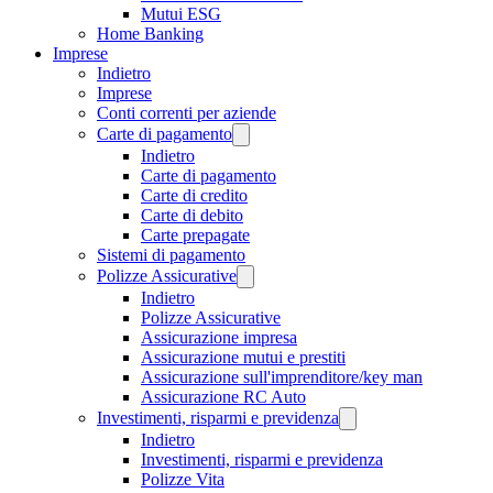
Mutui ESG
Home Banking
Imprese
Indietro
Imprese
Conti correnti per aziende
Carte di pagamento
Indietro
Carte di pagamento
Carte di credito
Carte di debito
Carte prepagate
Sistemi di pagamento
Polizze Assicurative
Indietro
Polizze Assicurative
Assicurazione impresa
Assicurazione mutui e prestiti
Assicurazione sull'imprenditore/key man
Assicurazione RC Auto
Investimenti, risparmi e previdenza
Indietro
Investimenti, risparmi e previdenza
Polizze Vita