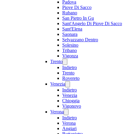
Padova
Piove Di Sacco
Rubano
San Pietro In Gu
Sant'Angelo Di Piove Di Sacco
Sant'Elena
Saonara
Selvazzano Dentro
Solesino
Tribano
Vigonza
Trento
Indietro
Trento
Rovereto
Venezia
Indietro
Venezia
Chioggia
Vigonovo
Verona
Indietro
Verona
Angiari
Buttapietra