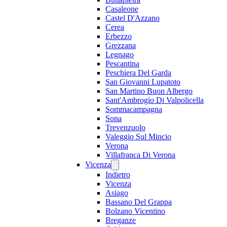
Casaleone
Castel D'Azzano
Cerea
Erbezzo
Grezzana
Legnago
Pescantina
Peschiera Del Garda
San Giovanni Lupatoto
San Martino Buon Albergo
Sant'Ambrogio Di Valpolicella
Sommacampagna
Sona
Trevenzuolo
Valeggio Sul Mincio
Verona
Villafranca Di Verona
Vicenza
Indietro
Vicenza
Asiago
Bassano Del Grappa
Bolzano Vicentino
Breganze