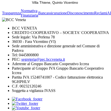
Villa Thiene, Quinto Vicentino
Normativa
Trasparenza
Bancassicurazione
Disconoscimento
Reclami
A
Finanziaria
BCC VENETA
CREDITO COOPERATIVO – SOCIETA' COOPERATIVA
Sede legale: Via Perlena 78
36030 - Fara Vicentino (VI)
Sede amministrativa e direzione generale nel Comune di
Padova
Tel: 0445800800
PEC:
segreteria@pec.bccveneta.it
Aderente al Gruppo Bancario Cooperativo Iccrea
Partecipante al Gruppo IVA Gruppo Bancario Cooperativo
Iccrea
Partita IVA 15240741007 - Codice fatturazione elettronica
9GHPHLV
C.F. 00232120246
Soggetta a vigilanza IVASS