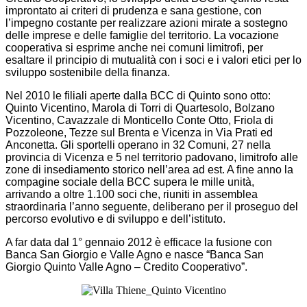
improntato ai criteri di prudenza e sana gestione, con
l’impegno costante per realizzare azioni mirate a sostegno
delle imprese e delle famiglie del territorio. La vocazione
cooperativa si esprime anche nei comuni limitrofi, per
esaltare il principio di mutualità con i soci e i valori etici per lo
sviluppo sostenibile della finanza.
Nel 2010 le filiali aperte dalla BCC di Quinto sono otto:
Quinto Vicentino, Marola di Torri di Quartesolo, Bolzano
Vicentino, Cavazzale di Monticello Conte Otto, Friola di
Pozzoleone, Tezze sul Brenta e Vicenza in Via Prati ed
Anconetta. Gli sportelli operano in 32 Comuni, 27 nella
provincia di Vicenza e 5 nel territorio padovano, limitrofo alle
zone di insediamento storico nell’area ad est. A fine anno la
compagine sociale della BCC supera le mille unità,
arrivando a oltre 1.100 soci che, riuniti in assemblea
straordinaria l’anno seguente, deliberano per il proseguo del
percorso evolutivo e di sviluppo e dell’istituto.
A far data dal 1° gennaio 2012 è efficace la fusione con
Banca San Giorgio e Valle Agno e nasce “Banca San
Giorgio Quinto Valle Agno – Credito Cooperativo”.