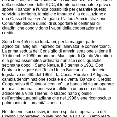
della costituzione delle BCC, il territorio comunale è privo di
sportelli bancari e l’unica possibilità per garantire questo
servizio a territorio, famiglie e imprese è la costituzione di
una Cassa Rurale ed Artigiana. L’allora Amministrazione
Comunale decide quindi di supportare le centinaia di
cittadini che condividono i valori della cooperazione di
credito.
Sono ben 455 i soci fondatori, per la maggior parte
agricoltori, artigiani, imprenditori, allevatori e commercianti.
La prima seduta del Consiglio di amministrazione si tiene il
10 dicembre 1980 proprio nel Municipio di Quinto Vicentino
e la prima assemblea ordinaria riunisce i soci qualche
settimana dopo il Santo Natale, il 3 gennaio 1981. Con
l’entrata in vigore del “Testo Unico Bancario” – il decreto
legislativo nr. 385 del 1993 – la Cassa Rurale ed Artigiana
cambia denominazione sociale e diventa “Banca di Credito
Cooperativo di Quinto Vicentino”. La banca inizia ad operare
in locali comunali concessi in affitto in un piccolo edificio
adiacente a Villa Thiene, lo straordinario gioiello
dell’architettura palladiana che nel 1996 viene riconosciuto
patrimonio dell’umanità Unesco.
Nei decenni successivi, in pieno spirito di operatività del
Credito Cooperativo, lo sviluppo della BCC di Quinto resta