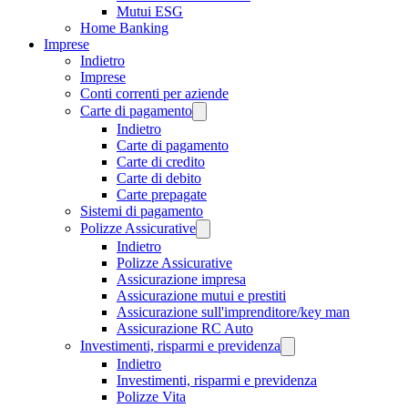
Mutui ESG
Home Banking
Imprese
Indietro
Imprese
Conti correnti per aziende
Carte di pagamento
Indietro
Carte di pagamento
Carte di credito
Carte di debito
Carte prepagate
Sistemi di pagamento
Polizze Assicurative
Indietro
Polizze Assicurative
Assicurazione impresa
Assicurazione mutui e prestiti
Assicurazione sull'imprenditore/key man
Assicurazione RC Auto
Investimenti, risparmi e previdenza
Indietro
Investimenti, risparmi e previdenza
Polizze Vita