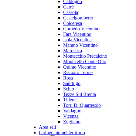
Caldogno
Carrè
Cassola
Castelgomberto
Colceresa
Cornedo Vicentino
Fara Vicentino
Isola Vicentina
Marano Vicentino
Marostica
Montecchio Precalcino
Monticello Conte Otto
Quinto Vicentino
Recoaro Terme
Rosà
Sandrigo
Schio
Tezze Sul Brenta
Thiene
Torri Di Quartesolo
Valdagno
Vicenza
Zugliano
Area self
Partnership nel territorio