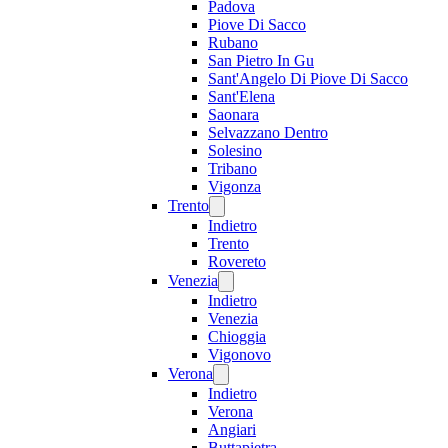
Padova
Piove Di Sacco
Rubano
San Pietro In Gu
Sant'Angelo Di Piove Di Sacco
Sant'Elena
Saonara
Selvazzano Dentro
Solesino
Tribano
Vigonza
Trento
Indietro
Trento
Rovereto
Venezia
Indietro
Venezia
Chioggia
Vigonovo
Verona
Indietro
Verona
Angiari
Buttapietra