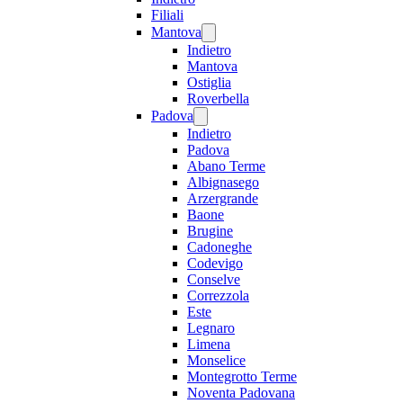
Filiali
Mantova
Indietro
Mantova
Ostiglia
Roverbella
Padova
Indietro
Padova
Abano Terme
Albignasego
Arzergrande
Baone
Brugine
Cadoneghe
Codevigo
Conselve
Correzzola
Este
Legnaro
Limena
Monselice
Montegrotto Terme
Noventa Padovana