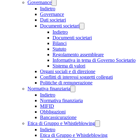
Governance
Indietro
Governance
Dati societari
Documenti societari
Indietro
Documenti societari
Bilanci
Statuto
Regolamento assembleare
Informativa in tema di Governo Societario
Sistema di valori
Organi sociali e di direzione
Conflitti di interessi soggetti collegati
Politiche di remunerazione
Normativa finanziaria
Indietro
Normativa finanziaria
MIFID
Obbligazioni
Bancassicurazione
Etica di Gruppo e Whistleblowing
Indietro
Etica di Gruppo e Whistleblowing