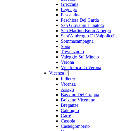
Grezzana
Legnago
Pescantina
Peschiera Del Garda
San Giovanni Lupatoto
San Martino Buon Albergo
Sant'Ambrogio Di Valpolicella
Sommacampagna
Sona
Trevenzuolo
Valeggio Sul Mincio
Verona
Villafranca Di Verona
Vicenza
Indietro
Vicenza
Asiago
Bassano Del Grappa
Bolzano Vicentino
Breganze
Caldogno
Carrè
Cassola
Castelgomberto