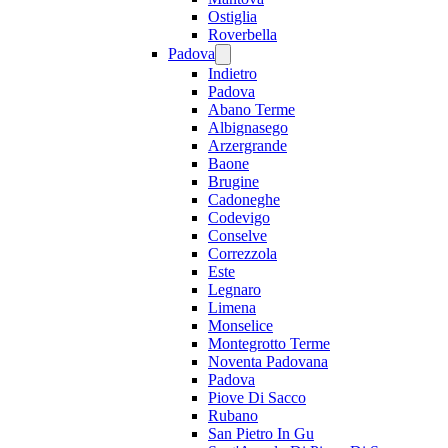
Ostiglia
Roverbella
Padova
Indietro
Padova
Abano Terme
Albignasego
Arzergrande
Baone
Brugine
Cadoneghe
Codevigo
Conselve
Correzzola
Este
Legnaro
Limena
Monselice
Montegrotto Terme
Noventa Padovana
Padova
Piove Di Sacco
Rubano
San Pietro In Gu