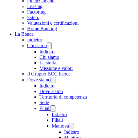
Finanziamenti
Leasing
Factoring
Estero
Valutazioni e certificazioni
Home Banking
La Banca
Indietro
Chi siamo
Indietro
Chi siamo
La storia
Missione e valori
Il Gruppo BCC Iccrea
Dove siamo
Indietro
Dove siamo
Territorio di competenza
Sede
Filiali
Indietro
Filiali
Mantova
Indietro
Mantova