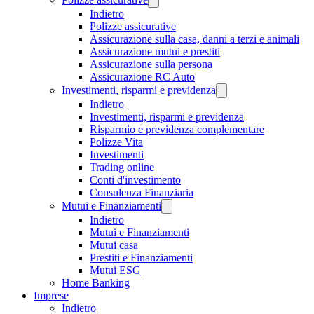
Indietro
Polizze assicurative
Assicurazione sulla casa, danni a terzi e animali
Assicurazione mutui e prestiti
Assicurazione sulla persona
Assicurazione RC Auto
Investimenti, risparmi e previdenza
Indietro
Investimenti, risparmi e previdenza
Risparmio e previdenza complementare
Polizze Vita
Investimenti
Trading online
Conti d'investimento
Consulenza Finanziaria
Mutui e Finanziamenti
Indietro
Mutui e Finanziamenti
Mutui casa
Prestiti e Finanziamenti
Mutui ESG
Home Banking
Imprese
Indietro