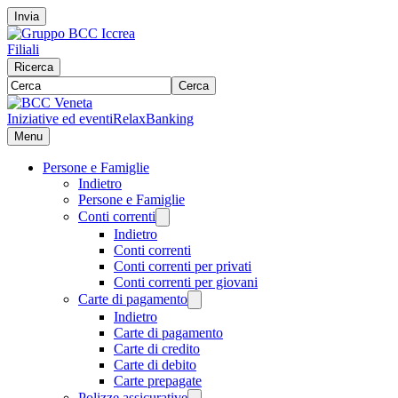
Invia
Filiali
Ricerca
Cerca
Iniziative ed eventi
RelaxBanking
Menu
Persone e Famiglie
Indietro
Persone e Famiglie
Conti correnti
Indietro
Conti correnti
Conti correnti per privati
Conti correnti per giovani
Carte di pagamento
Indietro
Carte di pagamento
Carte di credito
Carte di debito
Carte prepagate
Polizze assicurative