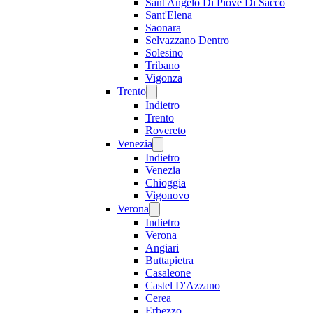
Sant'Angelo Di Piove Di Sacco
Sant'Elena
Saonara
Selvazzano Dentro
Solesino
Tribano
Vigonza
Trento
Indietro
Trento
Rovereto
Venezia
Indietro
Venezia
Chioggia
Vigonovo
Verona
Indietro
Verona
Angiari
Buttapietra
Casaleone
Castel D'Azzano
Cerea
Erbezzo