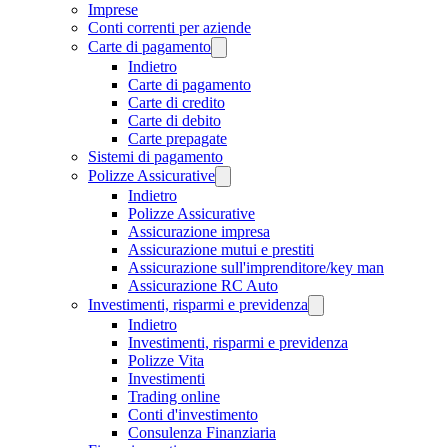
Imprese
Conti correnti per aziende
Carte di pagamento
Indietro
Carte di pagamento
Carte di credito
Carte di debito
Carte prepagate
Sistemi di pagamento
Polizze Assicurative
Indietro
Polizze Assicurative
Assicurazione impresa
Assicurazione mutui e prestiti
Assicurazione sull'imprenditore/key man
Assicurazione RC Auto
Investimenti, risparmi e previdenza
Indietro
Investimenti, risparmi e previdenza
Polizze Vita
Investimenti
Trading online
Conti d'investimento
Consulenza Finanziaria