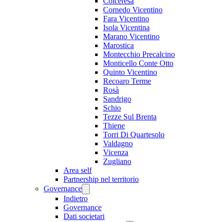
Colceresa
Cornedo Vicentino
Fara Vicentino
Isola Vicentina
Marano Vicentino
Marostica
Montecchio Precalcino
Monticello Conte Otto
Quinto Vicentino
Recoaro Terme
Rosà
Sandrigo
Schio
Tezze Sul Brenta
Thiene
Torri Di Quartesolo
Valdagno
Vicenza
Zugliano
Area self
Partnership nel territorio
Governance
Indietro
Governance
Dati societari