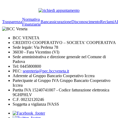
Normativa
Trasparenza
Bancassicurazione
Disconoscimento
Reclami
A
Finanziaria
BCC VENETA
CREDITO COOPERATIVO – SOCIETA' COOPERATIVA
Sede legale: Via Perlena 78
36030 - Fara Vicentino (VI)
Sede amministrativa e direzione generale nel Comune di
Padova
Tel: 0445800800
PEC:
segreteria@pec.bccveneta.it
Aderente al Gruppo Bancario Cooperativo Iccrea
Partecipante al Gruppo IVA Gruppo Bancario Cooperativo
Iccrea
Partita IVA 15240741007 - Codice fatturazione elettronica
9GHPHLV
C.F. 00232120246
Soggetta a vigilanza IVASS