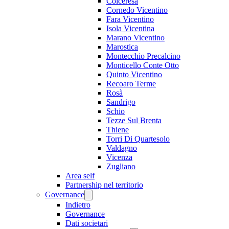
Colceresa
Cornedo Vicentino
Fara Vicentino
Isola Vicentina
Marano Vicentino
Marostica
Montecchio Precalcino
Monticello Conte Otto
Quinto Vicentino
Recoaro Terme
Rosà
Sandrigo
Schio
Tezze Sul Brenta
Thiene
Torri Di Quartesolo
Valdagno
Vicenza
Zugliano
Area self
Partnership nel territorio
Governance
Indietro
Governance
Dati societari