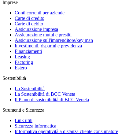
Imprese
Conti correnti per aziende
Carte di credito
Carte di debito
Assicurazione impresa
Assicurazione mutui e prestiti
Assicurazione sull'imprenditore/key man
Investimenti, risparmi e previdenza
Finanziamenti
Leasing
Factoring
Estero
Sostenibilità
La Sostenibilità
La Sostenibilità di BCC Veneta
Il Piano di sostenibilità di BCC Veneta
Strumenti e Sicurezza
Link utili
Sicurezza informatica
Informativa operatività a distanza cliente consumatore