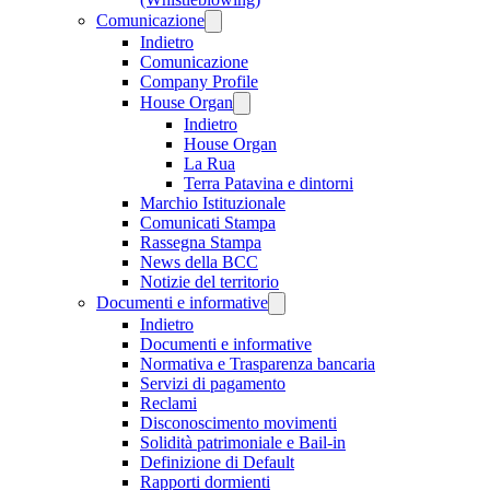
Comunicazione
Indietro
Comunicazione
Company Profile
House Organ
Indietro
House Organ
La Rua
Terra Patavina e dintorni
Marchio Istituzionale
Comunicati Stampa
Rassegna Stampa
News della BCC
Notizie del territorio
Documenti e informative
Indietro
Documenti e informative
Normativa e Trasparenza bancaria
Servizi di pagamento
Reclami
Disconoscimento movimenti
Solidità patrimoniale e Bail-in
Definizione di Default
Rapporti dormienti