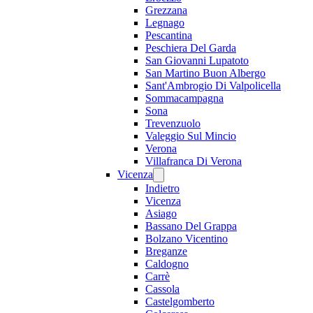
Grezzana
Legnago
Pescantina
Peschiera Del Garda
San Giovanni Lupatoto
San Martino Buon Albergo
Sant'Ambrogio Di Valpolicella
Sommacampagna
Sona
Trevenzuolo
Valeggio Sul Mincio
Verona
Villafranca Di Verona
Vicenza
Indietro
Vicenza
Asiago
Bassano Del Grappa
Bolzano Vicentino
Breganze
Caldogno
Carrè
Cassola
Castelgomberto