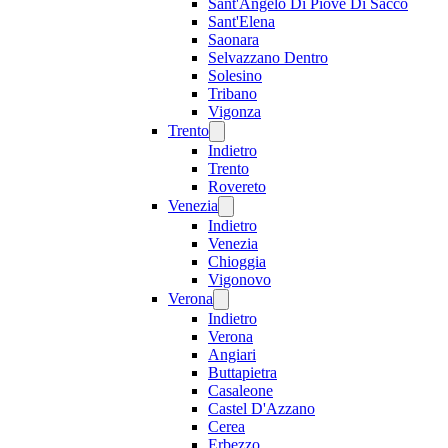
Sant'Angelo Di Piove Di Sacco
Sant'Elena
Saonara
Selvazzano Dentro
Solesino
Tribano
Vigonza
Trento
Indietro
Trento
Rovereto
Venezia
Indietro
Venezia
Chioggia
Vigonovo
Verona
Indietro
Verona
Angiari
Buttapietra
Casaleone
Castel D'Azzano
Cerea
Erbezzo