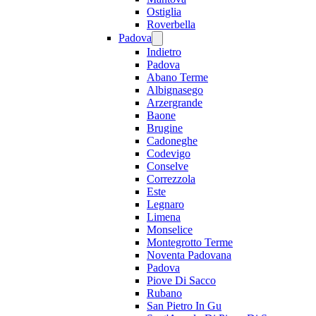
Ostiglia
Roverbella
Padova
Indietro
Padova
Abano Terme
Albignasego
Arzergrande
Baone
Brugine
Cadoneghe
Codevigo
Conselve
Correzzola
Este
Legnaro
Limena
Monselice
Montegrotto Terme
Noventa Padovana
Padova
Piove Di Sacco
Rubano
San Pietro In Gu