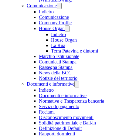
Comunicazione
Indietro
Comunicazione
Company Profile
House Organ
Indietro
House Organ
La Rua
Terra Patavina e dintorni
Marchio Istituzionale
Comunicati Stampa
Rassegna Stampa
News della BCC
Notizie del territorio
Documenti e informative
Indietro
Documenti e informative
Normativa e Trasparenza bancaria
Servizi di pagamento
Reclami
Disconoscimento movimenti
Solidità patrimoniale e Bail-in
Definizione di Default
Rapporti dormienti