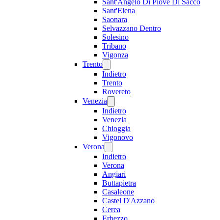
Sant'Angelo Di Piove Di Sacco
Sant'Elena
Saonara
Selvazzano Dentro
Solesino
Tribano
Vigonza
Trento
Indietro
Trento
Rovereto
Venezia
Indietro
Venezia
Chioggia
Vigonovo
Verona
Indietro
Verona
Angiari
Buttapietra
Casaleone
Castel D'Azzano
Cerea
Erbezzo