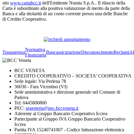
sito
www.cartabcc.it
dell'Emittente Numia S.p.A.. Il rilascio della
Carta è subordinato alla positiva valutazione di merito da parte della
Banca e alla titolarità di un conto corrente presso una delle Banche
di Credito Cooperativo.
Normativa
Trasparenza
Bancassicurazione
Disconoscimento
Reclami
A
Finanziaria
BCC VENETA
CREDITO COOPERATIVO – SOCIETA' COOPERATIVA
Sede legale: Via Perlena 78
36030 - Fara Vicentino (VI)
Sede amministrativa e direzione generale nel Comune di
Padova
Tel: 0445800800
PEC:
segreteria@pec.bccveneta.it
Aderente al Gruppo Bancario Cooperativo Iccrea
Partecipante al Gruppo IVA Gruppo Bancario Cooperativo
Iccrea
Partita IVA 15240741007 - Codice fatturazione elettronica