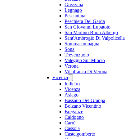
Grezzana
Legnago
Pescantina
Peschiera Del Garda
San Giovanni Lupatoto
San Martino Buon Albergo
Sant'Ambrogio Di Valpolicella
Sommacampagna
Sona
Trevenzuolo
Valeggio Sul Mincio
Verona
Villafranca Di Verona
Vicenza
Indietro
Vicenza
Asiago
Bassano Del Grappa
Bolzano Vicentino
Breganze
Caldogno
Carrè
Cassola
Castelgomberto