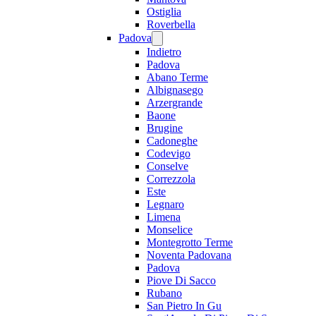
Ostiglia
Roverbella
Padova
Indietro
Padova
Abano Terme
Albignasego
Arzergrande
Baone
Brugine
Cadoneghe
Codevigo
Conselve
Correzzola
Este
Legnaro
Limena
Monselice
Montegrotto Terme
Noventa Padovana
Padova
Piove Di Sacco
Rubano
San Pietro In Gu