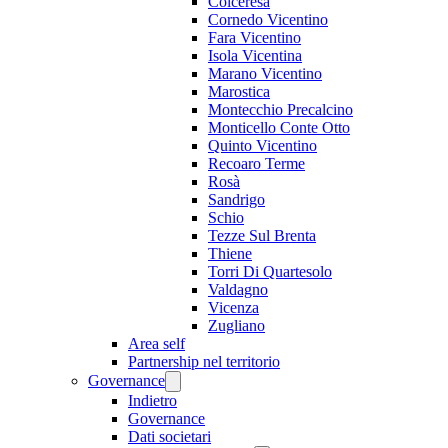
Colceresa
Cornedo Vicentino
Fara Vicentino
Isola Vicentina
Marano Vicentino
Marostica
Montecchio Precalcino
Monticello Conte Otto
Quinto Vicentino
Recoaro Terme
Rosà
Sandrigo
Schio
Tezze Sul Brenta
Thiene
Torri Di Quartesolo
Valdagno
Vicenza
Zugliano
Area self
Partnership nel territorio
Governance
Indietro
Governance
Dati societari