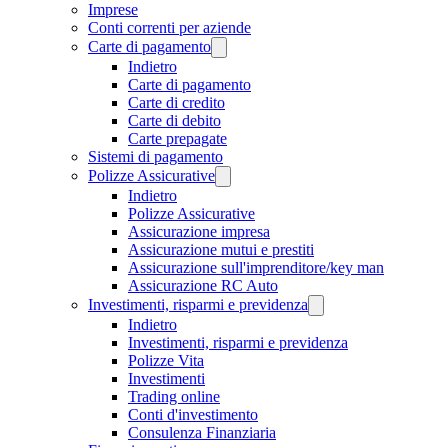
Imprese
Conti correnti per aziende
Carte di pagamento
Indietro
Carte di pagamento
Carte di credito
Carte di debito
Carte prepagate
Sistemi di pagamento
Polizze Assicurative
Indietro
Polizze Assicurative
Assicurazione impresa
Assicurazione mutui e prestiti
Assicurazione sull'imprenditore/key man
Assicurazione RC Auto
Investimenti, risparmi e previdenza
Indietro
Investimenti, risparmi e previdenza
Polizze Vita
Investimenti
Trading online
Conti d'investimento
Consulenza Finanziaria