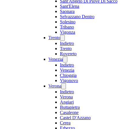
Sant'Angelo Di Piove Di Sacco
Sant'Elena
Saonara
Selvazzano Dentro
Solesino
Tribano
Vigonza
Trento
Indietro
Trento
Rovereto
Venezia
Indietro
Venezia
Chioggia
Vigonovo
Verona
Indietro
Verona
Angiari
Buttapietra
Casaleone
Castel D'Azzano
Cerea
Erbezzo