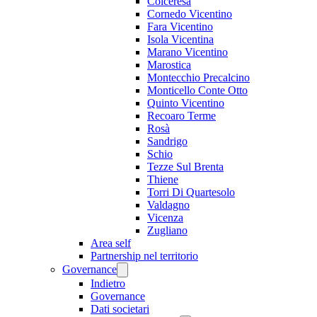
Colceresa
Cornedo Vicentino
Fara Vicentino
Isola Vicentina
Marano Vicentino
Marostica
Montecchio Precalcino
Monticello Conte Otto
Quinto Vicentino
Recoaro Terme
Rosà
Sandrigo
Schio
Tezze Sul Brenta
Thiene
Torri Di Quartesolo
Valdagno
Vicenza
Zugliano
Area self
Partnership nel territorio
Governance
Indietro
Governance
Dati societari