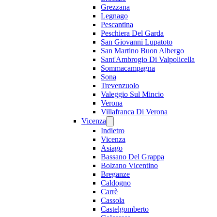
Grezzana
Legnago
Pescantina
Peschiera Del Garda
San Giovanni Lupatoto
San Martino Buon Albergo
Sant'Ambrogio Di Valpolicella
Sommacampagna
Sona
Trevenzuolo
Valeggio Sul Mincio
Verona
Villafranca Di Verona
Vicenza
Indietro
Vicenza
Asiago
Bassano Del Grappa
Bolzano Vicentino
Breganze
Caldogno
Carrè
Cassola
Castelgomberto