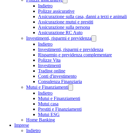
Indietro
Polizze assicurative
Assicurazione sulla casa, danni a terzi e animali
Assicurazione mutui e prestiti
Assicurazione sulla persona
Assicurazione RC Auto
Investimenti, risparmi e previdenza
Indietro
Investimenti, risparmi e previdenza
Risparmio e previdenza complementare
Polizze Vita
Investimenti
Trading online
Conti d'investimento
Consulenza Finanziaria
Mutui e Finanziamenti
Indietro
Mutui e Finanziamenti
Mutui casa
Prestiti e Finanziamenti
Mutui ESG
Home Banking
Imprese
Indietro