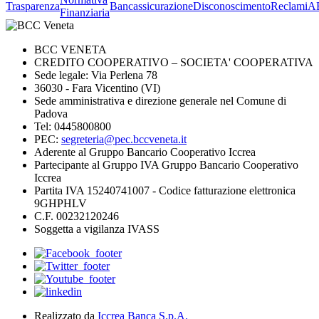
Trasparenza
Bancassicurazione
Disconoscimento
Reclami
A
Finanziaria
BCC VENETA
CREDITO COOPERATIVO – SOCIETA' COOPERATIVA
Sede legale: Via Perlena 78
36030 - Fara Vicentino (VI)
Sede amministrativa e direzione generale nel Comune di
Padova
Tel: 0445800800
PEC:
segreteria@pec.bccveneta.it
Aderente al Gruppo Bancario Cooperativo Iccrea
Partecipante al Gruppo IVA Gruppo Bancario Cooperativo
Iccrea
Partita IVA 15240741007 - Codice fatturazione elettronica
9GHPHLV
C.F. 00232120246
Soggetta a vigilanza IVASS
Realizzato da
Iccrea Banca S.p.A.