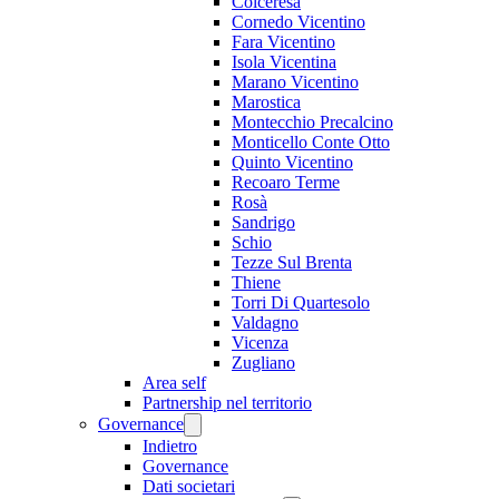
Colceresa
Cornedo Vicentino
Fara Vicentino
Isola Vicentina
Marano Vicentino
Marostica
Montecchio Precalcino
Monticello Conte Otto
Quinto Vicentino
Recoaro Terme
Rosà
Sandrigo
Schio
Tezze Sul Brenta
Thiene
Torri Di Quartesolo
Valdagno
Vicenza
Zugliano
Area self
Partnership nel territorio
Governance
Indietro
Governance
Dati societari