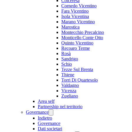
Colceresa
Cornedo Vicentino
Fara Vicentino
Isola Vicentina
Marano Vicentino
Marostica
Montecchio Precalcino
Monticello Conte Otto
Quinto Vicentino
Recoaro Terme
Rosà
Sandrigo
Schio
Tezze Sul Brenta
Thiene
Torri Di Quartesolo
Valdagno
Vicenza
Zugliano
Area self
Partnership nel territorio
Governance
Indietro
Governance
Dati societari