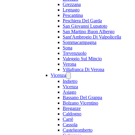
Grezzana
Legnago
Pescantina
Peschiera Del Garda
San Giovanni Lupatoto
San Martino Buon Albergo
Sant'Ambrogio Di Valpolicella
Sommacampagna
Sona
Trevenzuolo
Valeggio Sul Mincio
Verona
Villafranca Di Verona
Vicenza
Indietro
Vicenza
Asiago
Bassano Del Grappa
Bolzano Vicentino
Breganze
Caldogno
Carrè
Cassola
Castelgomberto