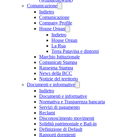
Comunicazione
Indietro
Comunicazione
Company Profile
House Organ
Indietro
House Organ
La Rua
Terra Patavina e dintorni
Marchio Istituzionale
Comunicati Stampa
Rassegna Stampa
News della BCC
Notizie del territorio
Documenti e informative
Indietro
Documenti e informative
Normativa e Trasparenza bancaria
Servizi di pagamento
Reclami
Disconoscimento movimenti
Solidità patrimoniale e Bail-in
Definizione di Default
Rapporti dormienti