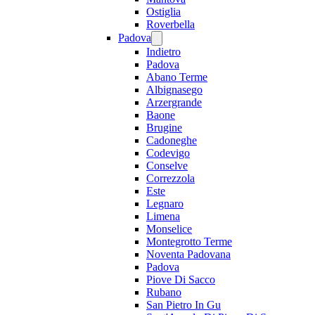
Ostiglia
Roverbella
Padova
Indietro
Padova
Abano Terme
Albignasego
Arzergrande
Baone
Brugine
Cadoneghe
Codevigo
Conselve
Correzzola
Este
Legnaro
Limena
Monselice
Montegrotto Terme
Noventa Padovana
Padova
Piove Di Sacco
Rubano
San Pietro In Gu