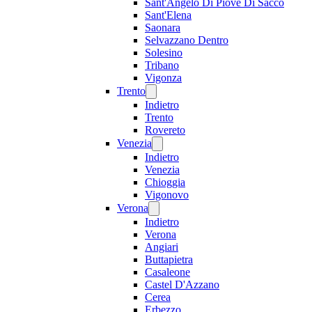
Sant'Angelo Di Piove Di Sacco
Sant'Elena
Saonara
Selvazzano Dentro
Solesino
Tribano
Vigonza
Trento
Indietro
Trento
Rovereto
Venezia
Indietro
Venezia
Chioggia
Vigonovo
Verona
Indietro
Verona
Angiari
Buttapietra
Casaleone
Castel D'Azzano
Cerea
Erbezzo