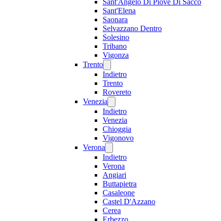
Sant'Angelo Di Piove Di Sacco
Sant'Elena
Saonara
Selvazzano Dentro
Solesino
Tribano
Vigonza
Trento
Indietro
Trento
Rovereto
Venezia
Indietro
Venezia
Chioggia
Vigonovo
Verona
Indietro
Verona
Angiari
Buttapietra
Casaleone
Castel D'Azzano
Cerea
Erbezzo