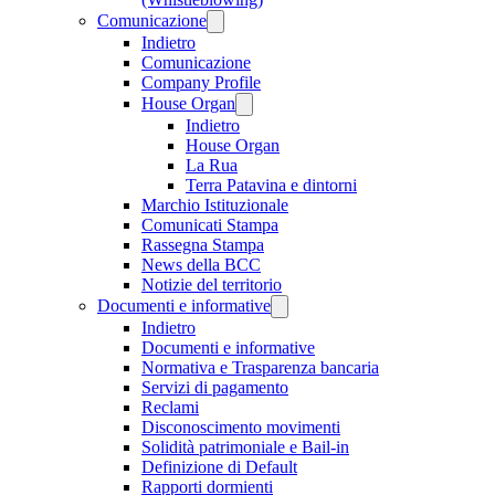
Comunicazione
Indietro
Comunicazione
Company Profile
House Organ
Indietro
House Organ
La Rua
Terra Patavina e dintorni
Marchio Istituzionale
Comunicati Stampa
Rassegna Stampa
News della BCC
Notizie del territorio
Documenti e informative
Indietro
Documenti e informative
Normativa e Trasparenza bancaria
Servizi di pagamento
Reclami
Disconoscimento movimenti
Solidità patrimoniale e Bail-in
Definizione di Default
Rapporti dormienti