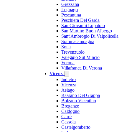
Grezzana
Legnago
Pescantina
Peschiera Del Garda
San Giovanni Lupatoto
San Martino Buon Albergo
Sant'Ambrogio Di Valpolicella
Sommacampagna
Sona
Trevenzuolo
Valeggio Sul Mincio
Verona
Villafranca Di Verona
Vicenza
Indietro
Vicenza
Asiago
Bassano Del Grappa
Bolzano Vicentino
Breganze
Caldogno
Carrè
Cassola
Castelgomberto