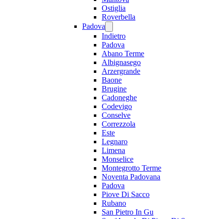
Ostiglia
Roverbella
Padova
Indietro
Padova
Abano Terme
Albignasego
Arzergrande
Baone
Brugine
Cadoneghe
Codevigo
Conselve
Correzzola
Este
Legnaro
Limena
Monselice
Montegrotto Terme
Noventa Padovana
Padova
Piove Di Sacco
Rubano
San Pietro In Gu