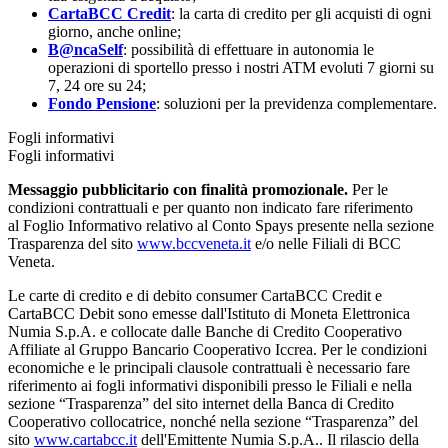
CartaBCC Credit
: la carta di credito per gli acquisti di ogni
giorno, anche online;
B@ncaSelf
: possibilità di effettuare in autonomia le
operazioni di sportello presso i nostri ATM evoluti 7 giorni su
7, 24 ore su 24;
Fondo Pensione
: soluzioni per la previdenza complementare.
Fogli informativi
Fogli informativi
Messaggio pubblicitario con finalità promozionale.
Per le
condizioni contrattuali e per quanto non indicato fare riferimento
al Foglio Informativo relativo al Conto Spays presente nella sezione
Trasparenza del sito
www.bccveneta.it
e/o nelle Filiali di BCC
Veneta.
Le carte di credito e di debito consumer CartaBCC Credit e
CartaBCC Debit sono emesse dall'Istituto di Moneta Elettronica
Numia S.p.A. e collocate dalle Banche di Credito Cooperativo
Affiliate al Gruppo Bancario Cooperativo Iccrea. Per le condizioni
economiche e le principali clausole contrattuali è necessario fare
riferimento ai fogli informativi disponibili presso le Filiali e nella
sezione “Trasparenza” del sito internet della Banca di Credito
Cooperativo collocatrice, nonché nella sezione “Trasparenza” del
sito
www.cartabcc.it
dell'Emittente Numia S.p.A.. Il rilascio della