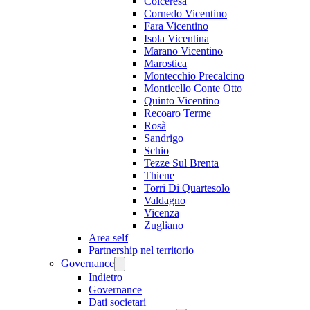
Colceresa
Cornedo Vicentino
Fara Vicentino
Isola Vicentina
Marano Vicentino
Marostica
Montecchio Precalcino
Monticello Conte Otto
Quinto Vicentino
Recoaro Terme
Rosà
Sandrigo
Schio
Tezze Sul Brenta
Thiene
Torri Di Quartesolo
Valdagno
Vicenza
Zugliano
Area self
Partnership nel territorio
Governance
Indietro
Governance
Dati societari