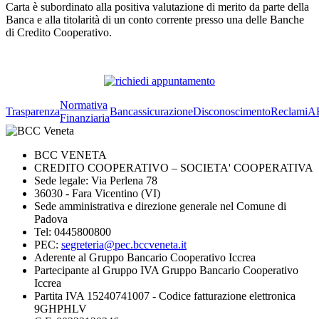
Carta è subordinato alla positiva valutazione di merito da parte della
Banca e alla titolarità di un conto corrente presso una delle Banche
di Credito Cooperativo.
Normativa
Trasparenza
Bancassicurazione
Disconoscimento
Reclami
A
Finanziaria
BCC VENETA
CREDITO COOPERATIVO – SOCIETA' COOPERATIVA
Sede legale: Via Perlena 78
36030 - Fara Vicentino (VI)
Sede amministrativa e direzione generale nel Comune di
Padova
Tel: 0445800800
PEC:
segreteria@pec.bccveneta.it
Aderente al Gruppo Bancario Cooperativo Iccrea
Partecipante al Gruppo IVA Gruppo Bancario Cooperativo
Iccrea
Partita IVA 15240741007 - Codice fatturazione elettronica
9GHPHLV