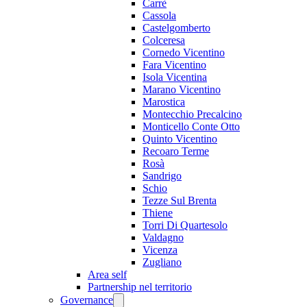
Carrè
Cassola
Castelgomberto
Colceresa
Cornedo Vicentino
Fara Vicentino
Isola Vicentina
Marano Vicentino
Marostica
Montecchio Precalcino
Monticello Conte Otto
Quinto Vicentino
Recoaro Terme
Rosà
Sandrigo
Schio
Tezze Sul Brenta
Thiene
Torri Di Quartesolo
Valdagno
Vicenza
Zugliano
Area self
Partnership nel territorio
Governance