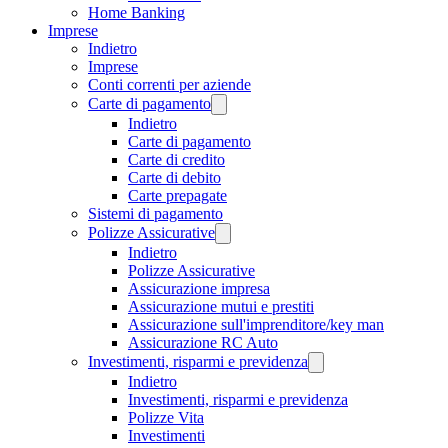
Home Banking
Imprese
Indietro
Imprese
Conti correnti per aziende
Carte di pagamento
Indietro
Carte di pagamento
Carte di credito
Carte di debito
Carte prepagate
Sistemi di pagamento
Polizze Assicurative
Indietro
Polizze Assicurative
Assicurazione impresa
Assicurazione mutui e prestiti
Assicurazione sull'imprenditore/key man
Assicurazione RC Auto
Investimenti, risparmi e previdenza
Indietro
Investimenti, risparmi e previdenza
Polizze Vita
Investimenti