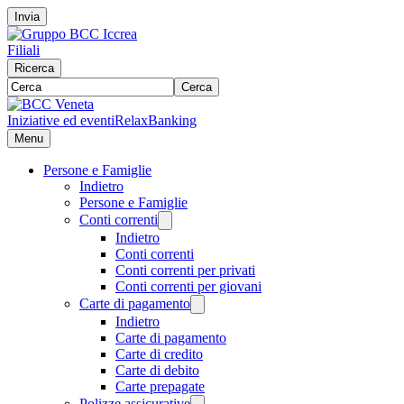
Invia
Filiali
Ricerca
Cerca
Iniziative ed eventi
RelaxBanking
Menu
Persone e Famiglie
Indietro
Persone e Famiglie
Conti correnti
Indietro
Conti correnti
Conti correnti per privati
Conti correnti per giovani
Carte di pagamento
Indietro
Carte di pagamento
Carte di credito
Carte di debito
Carte prepagate
Polizze assicurative