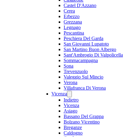
Castel D'Azzano
Cerea
Erbezzo
Grezzana
Legnago
Pescantina
Peschiera Del Garda
San Giovanni Lupatoto
San Martino Buon Albergo
Sant'Ambrogio Di Valpolicella
Sommacampagna
Sona
Trevenzuolo
Valeggio Sul Mincio
Verona
Villafranca Di Verona
Vicenza
Indietro
Vicenza
Asiago
Bassano Del Grappa
Bolzano Vicentino
Breganze
Caldogno