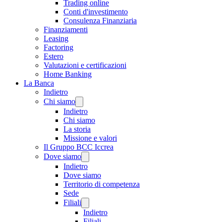
Trading online
Conti d'investimento
Consulenza Finanziaria
Finanziamenti
Leasing
Factoring
Estero
Valutazioni e certificazioni
Home Banking
La Banca
Indietro
Chi siamo
Indietro
Chi siamo
La storia
Missione e valori
Il Gruppo BCC Iccrea
Dove siamo
Indietro
Dove siamo
Territorio di competenza
Sede
Filiali
Indietro
Filiali