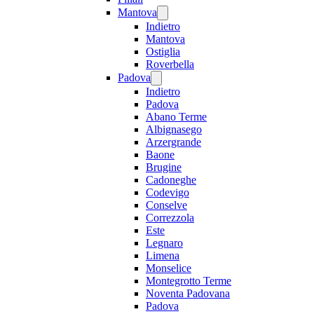
Mantova
Indietro
Mantova
Ostiglia
Roverbella
Padova
Indietro
Padova
Abano Terme
Albignasego
Arzergrande
Baone
Brugine
Cadoneghe
Codevigo
Conselve
Correzzola
Este
Legnaro
Limena
Monselice
Montegrotto Terme
Noventa Padovana
Padova