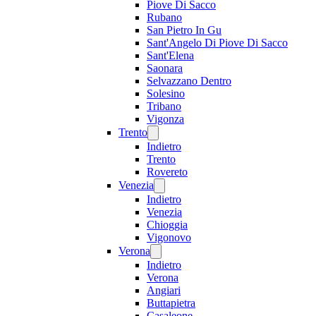
Piove Di Sacco
Rubano
San Pietro In Gu
Sant'Angelo Di Piove Di Sacco
Sant'Elena
Saonara
Selvazzano Dentro
Solesino
Tribano
Vigonza
Trento
Indietro
Trento
Rovereto
Venezia
Indietro
Venezia
Chioggia
Vigonovo
Verona
Indietro
Verona
Angiari
Buttapietra
Casaleone