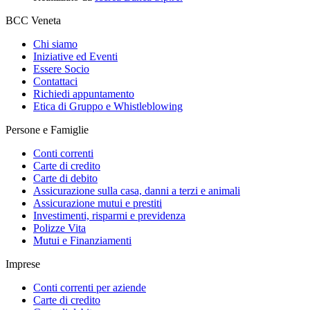
BCC Veneta
Chi siamo
Iniziative ed Eventi
Essere Socio
Contattaci
Richiedi appuntamento
Etica di Gruppo e Whistleblowing
Persone e Famiglie
Conti correnti
Carte di credito
Carte di debito
Assicurazione sulla casa, danni a terzi e animali
Assicurazione mutui e prestiti
Investimenti, risparmi e previdenza
Polizze Vita
Mutui e Finanziamenti
Imprese
Conti correnti per aziende
Carte di credito