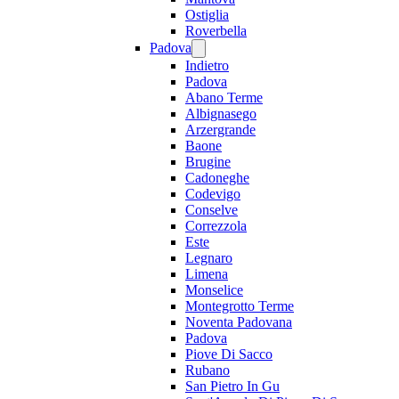
Ostiglia
Roverbella
Padova
Indietro
Padova
Abano Terme
Albignasego
Arzergrande
Baone
Brugine
Cadoneghe
Codevigo
Conselve
Correzzola
Este
Legnaro
Limena
Monselice
Montegrotto Terme
Noventa Padovana
Padova
Piove Di Sacco
Rubano
San Pietro In Gu