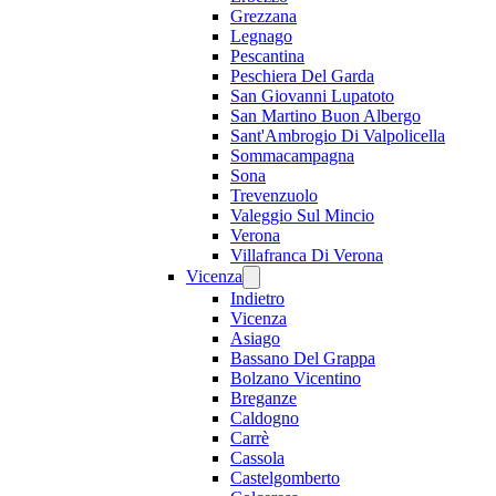
Grezzana
Legnago
Pescantina
Peschiera Del Garda
San Giovanni Lupatoto
San Martino Buon Albergo
Sant'Ambrogio Di Valpolicella
Sommacampagna
Sona
Trevenzuolo
Valeggio Sul Mincio
Verona
Villafranca Di Verona
Vicenza
Indietro
Vicenza
Asiago
Bassano Del Grappa
Bolzano Vicentino
Breganze
Caldogno
Carrè
Cassola
Castelgomberto