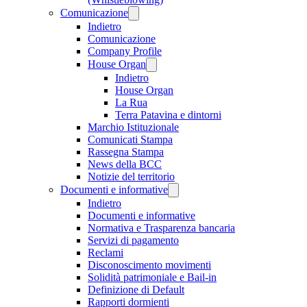
Comunicazione
Indietro
Comunicazione
Company Profile
House Organ
Indietro
House Organ
La Rua
Terra Patavina e dintorni
Marchio Istituzionale
Comunicati Stampa
Rassegna Stampa
News della BCC
Notizie del territorio
Documenti e informative
Indietro
Documenti e informative
Normativa e Trasparenza bancaria
Servizi di pagamento
Reclami
Disconoscimento movimenti
Solidità patrimoniale e Bail-in
Definizione di Default
Rapporti dormienti