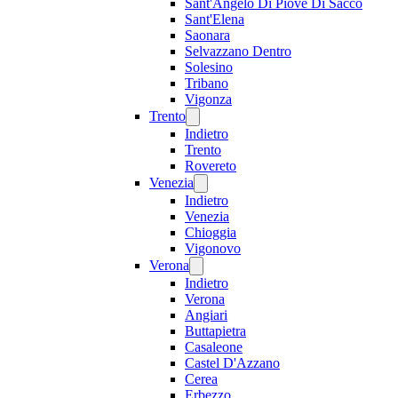
Sant'Angelo Di Piove Di Sacco
Sant'Elena
Saonara
Selvazzano Dentro
Solesino
Tribano
Vigonza
Trento
Indietro
Trento
Rovereto
Venezia
Indietro
Venezia
Chioggia
Vigonovo
Verona
Indietro
Verona
Angiari
Buttapietra
Casaleone
Castel D'Azzano
Cerea
Erbezzo