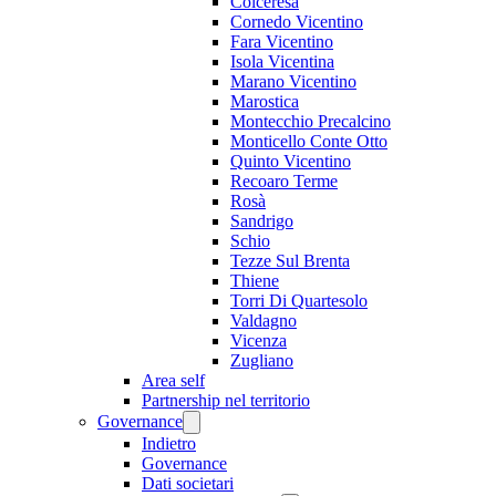
Colceresa
Cornedo Vicentino
Fara Vicentino
Isola Vicentina
Marano Vicentino
Marostica
Montecchio Precalcino
Monticello Conte Otto
Quinto Vicentino
Recoaro Terme
Rosà
Sandrigo
Schio
Tezze Sul Brenta
Thiene
Torri Di Quartesolo
Valdagno
Vicenza
Zugliano
Area self
Partnership nel territorio
Governance
Indietro
Governance
Dati societari