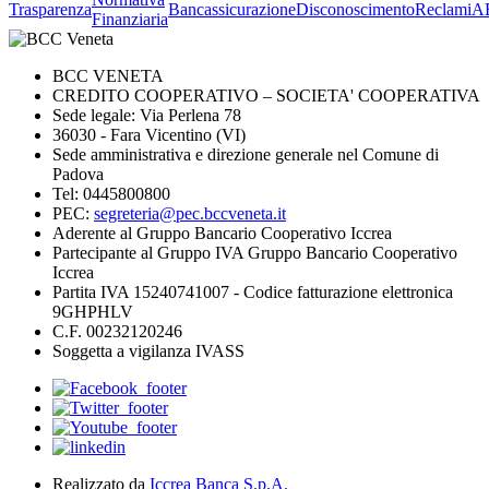
Trasparenza
Bancassicurazione
Disconoscimento
Reclami
A
Finanziaria
BCC VENETA
CREDITO COOPERATIVO – SOCIETA' COOPERATIVA
Sede legale: Via Perlena 78
36030 - Fara Vicentino (VI)
Sede amministrativa e direzione generale nel Comune di
Padova
Tel: 0445800800
PEC:
segreteria@pec.bccveneta.it
Aderente al Gruppo Bancario Cooperativo Iccrea
Partecipante al Gruppo IVA Gruppo Bancario Cooperativo
Iccrea
Partita IVA 15240741007 - Codice fatturazione elettronica
9GHPHLV
C.F. 00232120246
Soggetta a vigilanza IVASS
Realizzato da
Iccrea Banca S.p.A.