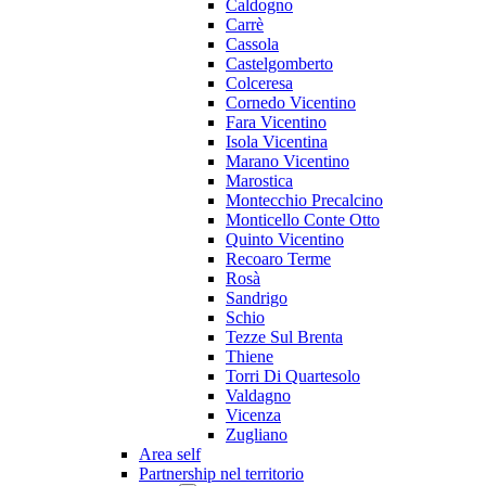
Caldogno
Carrè
Cassola
Castelgomberto
Colceresa
Cornedo Vicentino
Fara Vicentino
Isola Vicentina
Marano Vicentino
Marostica
Montecchio Precalcino
Monticello Conte Otto
Quinto Vicentino
Recoaro Terme
Rosà
Sandrigo
Schio
Tezze Sul Brenta
Thiene
Torri Di Quartesolo
Valdagno
Vicenza
Zugliano
Area self
Partnership nel territorio