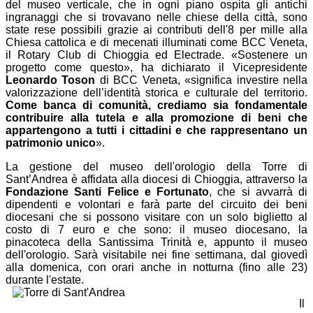
del museo verticale, che in ogni piano ospita gli antichi
ingranaggi che si trovavano nelle chiese della città, sono
state rese possibili grazie ai contributi dell'8 per mille alla
Chiesa cattolica e di mecenati illuminati come BCC Veneta,
il Rotary Club di Chioggia ed Electrade. «Sostenere un
progetto come questo», ha dichiarato il Vicepresidente
Leonardo Toson
di BCC Veneta, «significa investire nella
valorizzazione dell’identità storica e culturale del territorio.
Come banca di comunità, crediamo sia fondamentale
contribuire alla tutela e alla promozione di beni che
appartengono a tutti i cittadini e che rappresentano un
patrimonio unico
».
La gestione del museo dell'orologio della Torre di
Sant’Andrea è affidata alla diocesi di Chioggia, attraverso la
Fondazione Santi Felice e Fortunato
, che si avvarrà di
dipendenti e volontari e farà parte del circuito dei beni
diocesani che si possono visitare con un solo biglietto al
costo di 7 euro e che sono: il museo diocesano, la
pinacoteca della Santissima Trinità e, appunto il museo
dell'orologio. Sarà visitabile nei fine settimana, dal giovedì
alla domenica, con orari anche in notturna (fino alle 23)
durante l'estate.
Il