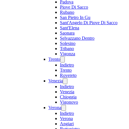
Padova
Piove Di Sacco
Rubano
San Pietro In Gu
Sant'Angelo Di Piove Di Sacco
Sant'Elena
Saonara
Selvazzano Dentro
Solesino
Tribano
Vigonza
Trento
Indietro
Trento
Rovereto
Venezia
Indietro
Venezia
Chioggia
Vigonovo
Verona
Indietro
Verona
Angiari
Buttapietra