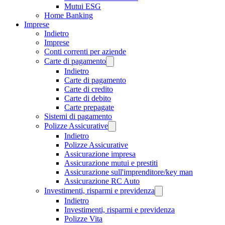
Mutui ESG
Home Banking
Imprese
Indietro
Imprese
Conti correnti per aziende
Carte di pagamento
Indietro
Carte di pagamento
Carte di credito
Carte di debito
Carte prepagate
Sistemi di pagamento
Polizze Assicurative
Indietro
Polizze Assicurative
Assicurazione impresa
Assicurazione mutui e prestiti
Assicurazione sull'imprenditore/key man
Assicurazione RC Auto
Investimenti, risparmi e previdenza
Indietro
Investimenti, risparmi e previdenza
Polizze Vita