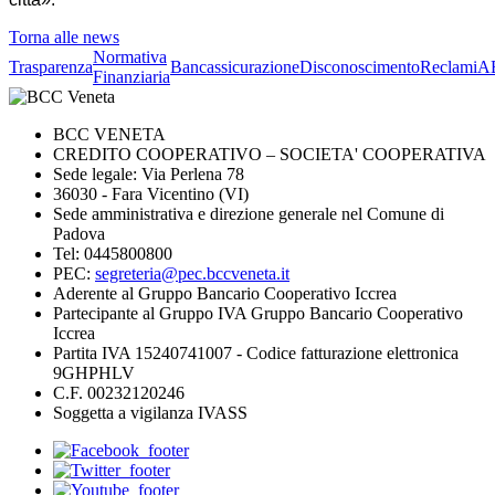
Torna alle news
Normativa
Trasparenza
Bancassicurazione
Disconoscimento
Reclami
A
Finanziaria
BCC VENETA
CREDITO COOPERATIVO – SOCIETA' COOPERATIVA
Sede legale: Via Perlena 78
36030 - Fara Vicentino (VI)
Sede amministrativa e direzione generale nel Comune di
Padova
Tel: 0445800800
PEC:
segreteria@pec.bccveneta.it
Aderente al Gruppo Bancario Cooperativo Iccrea
Partecipante al Gruppo IVA Gruppo Bancario Cooperativo
Iccrea
Partita IVA 15240741007 - Codice fatturazione elettronica
9GHPHLV
C.F. 00232120246
Soggetta a vigilanza IVASS