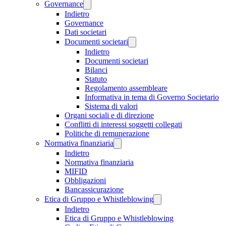
Governance
Indietro
Governance
Dati societari
Documenti societari
Indietro
Documenti societari
Bilanci
Statuto
Regolamento assembleare
Informativa in tema di Governo Societario
Sistema di valori
Organi sociali e di direzione
Conflitti di interessi soggetti collegati
Politiche di remunerazione
Normativa finanziaria
Indietro
Normativa finanziaria
MIFID
Obbligazioni
Bancassicurazione
Etica di Gruppo e Whistleblowing
Indietro
Etica di Gruppo e Whistleblowing