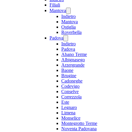
Filiali
Mantova
Indietro
Mantova
Ostiglia
Roverbella
Padova
Indietro
Padova
Abano Terme
Albignasego
Arzergrande
Baone
Brugine
Cadoneghe
Codevigo
Conselve
Correzzola
Este
Legnaro
Limena
Monselice
Montegrotto Terme
Noventa Padovana