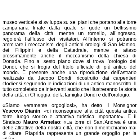
museo verticale si sviluppa su sei piani che portano alla torre
campanaria finale dalla quale si gode un bellissimo
panorama della città, mentre un tornello, all'ingresso,
regolerà l'afflusso dei visitatori. All'interno si potranno
ammirare i meccanismi degli antichi orologi di San Martino,
dei Filippini e della Cattedrale, mentre è atteso
prossimamente anche il meccanismo della chiesa di
Donada. Fino al sesto piano dove si trova l’orologio dei
Dondi, che si fregia del titolo ufficiale di più antico del
mondo. È presente anche una riproduzione dell'astrario
realizzato da Jacopo Dondi, ricostruito dai carpentieri
clodiensi seguendo le indicazioni di un antico manoscritto. Il
tutto completato da interventi audio che illustreranno la storia
della città di Chioggia, della famiglia Dondi e dell'orologio.
«Siamo veramente orgogliosi», ha detto il Monsignor
Vescovo Dianin
, «di riconsegnare alla città questa antica
torre, luogo storico e attrattiva turistica importante». E il
Sindaco
Mauro Armelao
: «La torre di Sant'Andrea è una
delle attrattive della nostra città, che non dimentichiamo mai
di citare. Riaprirla rappresenta un grande orgoglio per la
città».