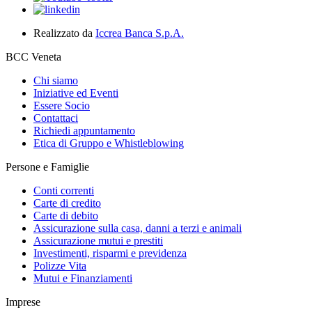
Realizzato da
Iccrea Banca S.p.A.
BCC Veneta
Chi siamo
Iniziative ed Eventi
Essere Socio
Contattaci
Richiedi appuntamento
Etica di Gruppo e Whistleblowing
Persone e Famiglie
Conti correnti
Carte di credito
Carte di debito
Assicurazione sulla casa, danni a terzi e animali
Assicurazione mutui e prestiti
Investimenti, risparmi e previdenza
Polizze Vita
Mutui e Finanziamenti
Imprese