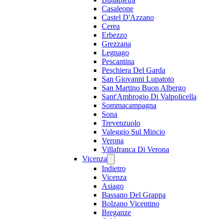
Casaleone
Castel D'Azzano
Cerea
Erbezzo
Grezzana
Legnago
Pescantina
Peschiera Del Garda
San Giovanni Lupatoto
San Martino Buon Albergo
Sant'Ambrogio Di Valpolicella
Sommacampagna
Sona
Trevenzuolo
Valeggio Sul Mincio
Verona
Villafranca Di Verona
Vicenza
Indietro
Vicenza
Asiago
Bassano Del Grappa
Bolzano Vicentino
Breganze