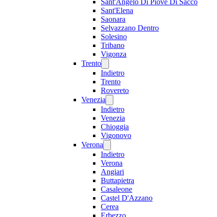
Sant'Angelo Di Piove Di Sacco
Sant'Elena
Saonara
Selvazzano Dentro
Solesino
Tribano
Vigonza
Trento
Indietro
Trento
Rovereto
Venezia
Indietro
Venezia
Chioggia
Vigonovo
Verona
Indietro
Verona
Angiari
Buttapietra
Casaleone
Castel D'Azzano
Cerea
Erbezzo