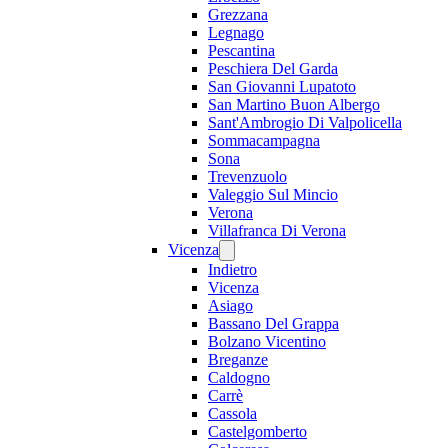
Grezzana
Legnago
Pescantina
Peschiera Del Garda
San Giovanni Lupatoto
San Martino Buon Albergo
Sant'Ambrogio Di Valpolicella
Sommacampagna
Sona
Trevenzuolo
Valeggio Sul Mincio
Verona
Villafranca Di Verona
Vicenza
Indietro
Vicenza
Asiago
Bassano Del Grappa
Bolzano Vicentino
Breganze
Caldogno
Carrè
Cassola
Castelgomberto