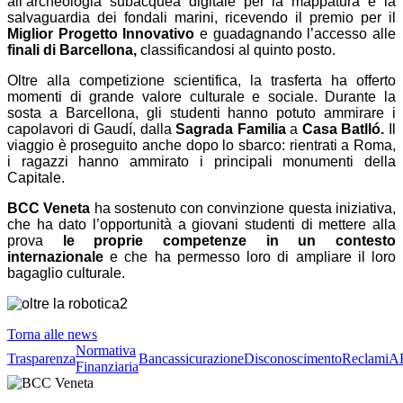
all’archeologia subacquea digitale per la mappatura e la
salvaguardia dei fondali marini, ricevendo il premio per il
Miglior Progetto Innovativo
e guadagnando l’accesso alle
finali di Barcellona,
classificandosi al quinto posto.
Oltre alla competizione scientifica, la trasferta ha offerto
momenti di grande valore culturale e sociale. Durante la
sosta a Barcellona, gli studenti hanno potuto ammirare i
capolavori di Gaudí, dalla
Sagrada Familia
a
Casa Batlló.
Il
viaggio è proseguito anche dopo lo sbarco: rientrati a Roma,
i ragazzi hanno ammirato i principali monumenti della
Capitale.
BCC Veneta
ha sostenuto con convinzione questa iniziativa,
che ha dato l’opportunità a giovani studenti di mettere alla
prova
le proprie competenze in un contesto
internazionale
e che ha permesso loro di ampliare il loro
bagaglio culturale.
Torna alle news
Normativa
Trasparenza
Bancassicurazione
Disconoscimento
Reclami
A
Finanziaria