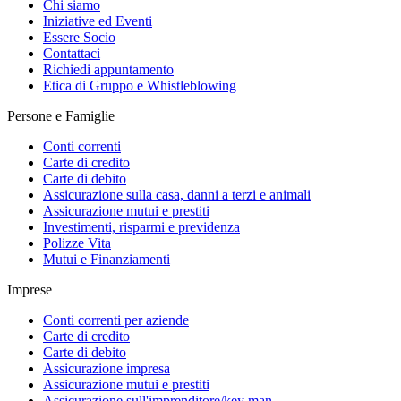
Chi siamo
Iniziative ed Eventi
Essere Socio
Contattaci
Richiedi appuntamento
Etica di Gruppo e Whistleblowing
Persone e Famiglie
Conti correnti
Carte di credito
Carte di debito
Assicurazione sulla casa, danni a terzi e animali
Assicurazione mutui e prestiti
Investimenti, risparmi e previdenza
Polizze Vita
Mutui e Finanziamenti
Imprese
Conti correnti per aziende
Carte di credito
Carte di debito
Assicurazione impresa
Assicurazione mutui e prestiti
Assicurazione sull'imprenditore/key man