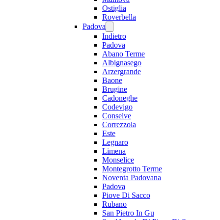
Ostiglia
Roverbella
Padova
Indietro
Padova
Abano Terme
Albignasego
Arzergrande
Baone
Brugine
Cadoneghe
Codevigo
Conselve
Correzzola
Este
Legnaro
Limena
Monselice
Montegrotto Terme
Noventa Padovana
Padova
Piove Di Sacco
Rubano
San Pietro In Gu