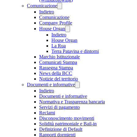
Comunicazione
Indietro
Comunicazione
Company Profile
House Organ
Indietro
House Organ
La Rua
Terra Patavina e dintorni
Marchio Istituzionale
Comunicati Stampa
Rassegna Stampa
News della BCC
Notizie del territorio
Documenti e informative
Indietro
Documenti e informative
Normativa e Trasparenza bancaria
Servizi di pagamento
Reclami
Disconoscimento movimenti
Solidità patrimoniale e Bail-in
Definizione di Default
Rapporti dormienti