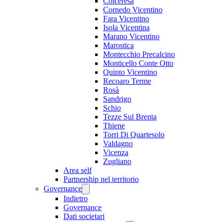
Colceresa
Cornedo Vicentino
Fara Vicentino
Isola Vicentina
Marano Vicentino
Marostica
Montecchio Precalcino
Monticello Conte Otto
Quinto Vicentino
Recoaro Terme
Rosà
Sandrigo
Schio
Tezze Sul Brenta
Thiene
Torri Di Quartesolo
Valdagno
Vicenza
Zugliano
Area self
Partnership nel territorio
Governance
Indietro
Governance
Dati societari