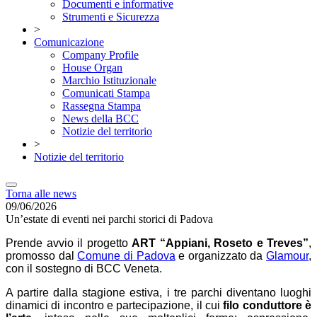
Documenti e informative
Strumenti e Sicurezza
>
Comunicazione
Company Profile
House Organ
Marchio Istituzionale
Comunicati Stampa
Rassegna Stampa
News della BCC
Notizie del territorio
>
Notizie del territorio
Torna alle news
09/06/2026
Un’estate di eventi nei parchi storici di Padova
Prende avvio il progetto
ART “Appiani, Roseto e Treves”
,
promosso dal
Comune di Padova
e organizzato da
Glamour
,
con il sostegno di BCC Veneta.
A partire dalla stagione estiva, i tre parchi diventano luoghi
dinamici di incontro e partecipazione, il cui
filo conduttore è