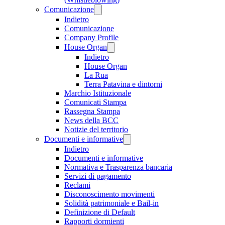
Comunicazione
Indietro
Comunicazione
Company Profile
House Organ
Indietro
House Organ
La Rua
Terra Patavina e dintorni
Marchio Istituzionale
Comunicati Stampa
Rassegna Stampa
News della BCC
Notizie del territorio
Documenti e informative
Indietro
Documenti e informative
Normativa e Trasparenza bancaria
Servizi di pagamento
Reclami
Disconoscimento movimenti
Solidità patrimoniale e Bail-in
Definizione di Default
Rapporti dormienti