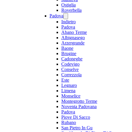
Ostiglia
Roverbella
Padova
Indietro
Padova
Abano Terme
Albignasego
Arzergrande
Baone
Brugine
Cadoneghe
Codevigo
Conselve
Correzzola
Este
Legnaro
Limena
Monselice
Montegrotto Terme
Noventa Padovana
Padova
Piove Di Sacco
Rubano
San Pietro In Gu