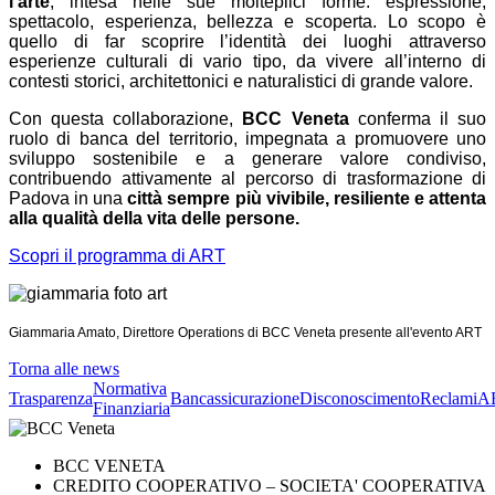
l’arte
, intesa nelle sue molteplici forme: espressione,
spettacolo, esperienza, bellezza e scoperta. Lo scopo è
quello di far scoprire l’identità dei luoghi attraverso
esperienze culturali di vario tipo, da vivere all’interno di
contesti storici, architettonici e naturalistici di grande valore.
Con questa collaborazione,
BCC Veneta
conferma il suo
ruolo di banca del territorio, impegnata a promuovere uno
sviluppo sostenibile e a generare valore condiviso,
contribuendo attivamente al percorso di trasformazione di
Padova in una
città sempre più vivibile, resiliente e attenta
alla qualità della vita delle persone.
Scopri il programma di ART
Giammaria Amato, Direttore Operations di BCC Veneta presente all'evento ART
Torna alle news
Normativa
Trasparenza
Bancassicurazione
Disconoscimento
Reclami
A
Finanziaria
BCC VENETA
CREDITO COOPERATIVO – SOCIETA' COOPERATIVA