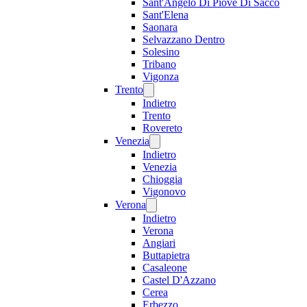
Sant'Angelo Di Piove Di Sacco
Sant'Elena
Saonara
Selvazzano Dentro
Solesino
Tribano
Vigonza
Trento
Indietro
Trento
Rovereto
Venezia
Indietro
Venezia
Chioggia
Vigonovo
Verona
Indietro
Verona
Angiari
Buttapietra
Casaleone
Castel D'Azzano
Cerea
Erbezzo