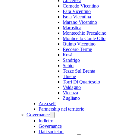
Colceresa
Cornedo Vicentino
Fara Vicentino
Isola Vicentina
Marano Vicentino
Marostica
Montecchio Precalcino
Monticello Conte Otto
Quinto Vicentino
Recoaro Terme
Rosà
Sandrigo
Schio
Tezze Sul Brenta
Thiene
Torri Di Quartesolo
Valdagno
Vicenza
Zugliano
Area self
Partnership nel territorio
Governance
Indietro
Governance
Dati societari