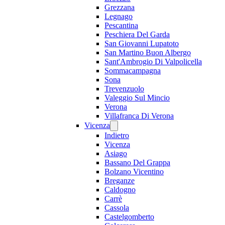
Grezzana
Legnago
Pescantina
Peschiera Del Garda
San Giovanni Lupatoto
San Martino Buon Albergo
Sant'Ambrogio Di Valpolicella
Sommacampagna
Sona
Trevenzuolo
Valeggio Sul Mincio
Verona
Villafranca Di Verona
Vicenza
Indietro
Vicenza
Asiago
Bassano Del Grappa
Bolzano Vicentino
Breganze
Caldogno
Carrè
Cassola
Castelgomberto