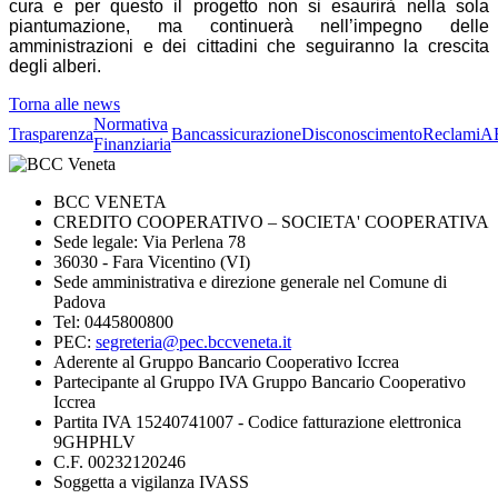
cura e per questo il progetto non si esaurirà nella sola
piantumazione, ma continuerà nell’impegno delle
amministrazioni e dei cittadini che seguiranno la crescita
degli alberi.
Torna alle news
Normativa
Trasparenza
Bancassicurazione
Disconoscimento
Reclami
A
Finanziaria
BCC VENETA
CREDITO COOPERATIVO – SOCIETA' COOPERATIVA
Sede legale: Via Perlena 78
36030 - Fara Vicentino (VI)
Sede amministrativa e direzione generale nel Comune di
Padova
Tel: 0445800800
PEC:
segreteria@pec.bccveneta.it
Aderente al Gruppo Bancario Cooperativo Iccrea
Partecipante al Gruppo IVA Gruppo Bancario Cooperativo
Iccrea
Partita IVA 15240741007 - Codice fatturazione elettronica
9GHPHLV
C.F. 00232120246
Soggetta a vigilanza IVASS