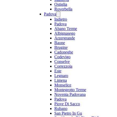
Ostiglia
Roverbella
Padova
Indietro
Padova
Abano Terme
Albignasego
Arzergrande
Baone
Brugine
Cadoneghe
Codevigo
Conselve
Correzzola
Este
Legnaro
Limena
Monselice
Montegrotto Terme
Noventa Padovana
Padova
Piove Di Sacco
Rubano
San Pietro In Gu