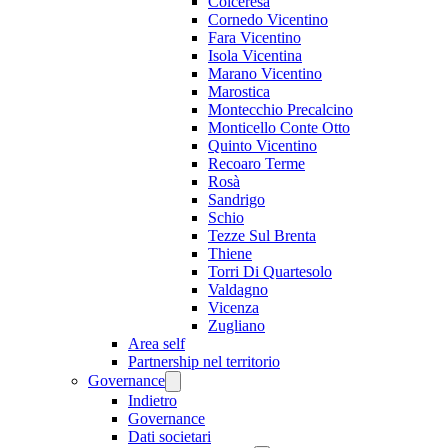
Colceresa
Cornedo Vicentino
Fara Vicentino
Isola Vicentina
Marano Vicentino
Marostica
Montecchio Precalcino
Monticello Conte Otto
Quinto Vicentino
Recoaro Terme
Rosà
Sandrigo
Schio
Tezze Sul Brenta
Thiene
Torri Di Quartesolo
Valdagno
Vicenza
Zugliano
Area self
Partnership nel territorio
Governance
Indietro
Governance
Dati societari