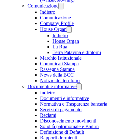
Comunicazione
Indietro
Comunicazione
Company Profile
House Organ
Indietro
House Organ
La Rua
Terra Patavina e dintorni
Marchio Istituzionale
Comunicati Stampa
Rassegna Stampa
News della BCC
Notizie del territorio
Documenti e informative
Indietro
Documenti e informative
Normativa e Trasparenza bancaria
Servizi di pagamento
Reclami
Disconoscimento movimenti
Solidità patrimoniale e Bail-in
Definizione di Default
Rapporti dormienti