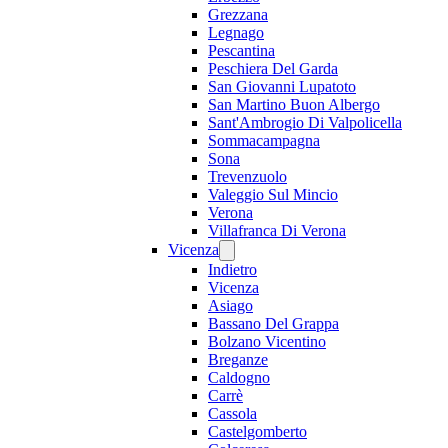
Grezzana
Legnago
Pescantina
Peschiera Del Garda
San Giovanni Lupatoto
San Martino Buon Albergo
Sant'Ambrogio Di Valpolicella
Sommacampagna
Sona
Trevenzuolo
Valeggio Sul Mincio
Verona
Villafranca Di Verona
Vicenza
Indietro
Vicenza
Asiago
Bassano Del Grappa
Bolzano Vicentino
Breganze
Caldogno
Carrè
Cassola
Castelgomberto