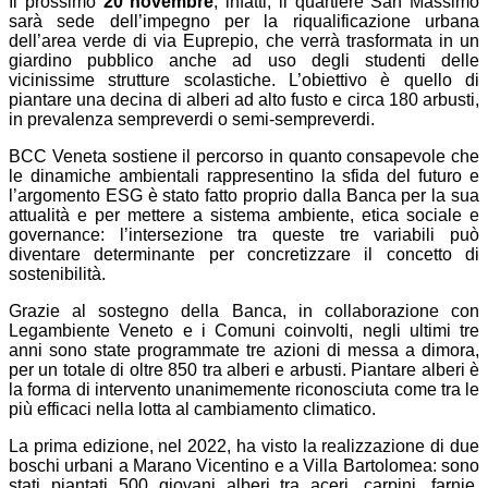
Il prossimo
20 novembre
, infatti, il quartiere San Massimo
sarà sede dell’impegno per la riqualificazione urbana
dell’area verde di via Euprepio, che verrà trasformata in un
giardino pubblico anche ad uso degli studenti delle
vicinissime strutture scolastiche. L’obiettivo è quello di
piantare una decina di alberi ad alto fusto e circa 180 arbusti,
in prevalenza sempreverdi o semi-sempreverdi.
BCC Veneta sostiene il percorso in quanto consapevole che
le dinamiche ambientali rappresentino la sfida del futuro e
l’argomento ESG è stato fatto proprio dalla Banca per la sua
attualità e per mettere a sistema ambiente, etica sociale e
governance: l’intersezione tra queste tre variabili può
diventare determinante per concretizzare il concetto di
sostenibilità.
Grazie al sostegno della Banca, in collaborazione con
Legambiente Veneto e i Comuni coinvolti, negli ultimi tre
anni sono state programmate tre azioni di messa a dimora,
per un totale di oltre 850 tra alberi e arbusti. Piantare alberi è
la forma di intervento unanimemente riconosciuta come tra le
più efficaci nella lotta al cambiamento climatico.
La prima edizione, nel 2022, ha visto la realizzazione di due
boschi urbani a Marano Vicentino e a Villa Bartolomea: sono
stati piantati 500 giovani alberi tra aceri, carpini, farnie,