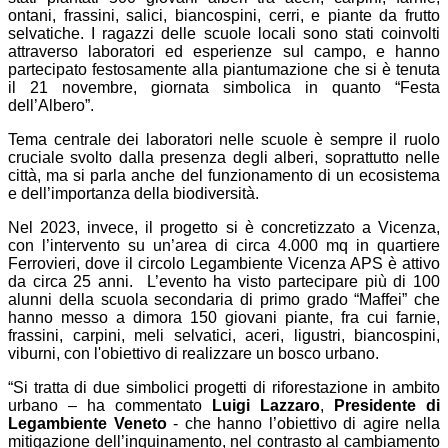
ontani, frassini, salici, biancospini, cerri, e piante da frutto
selvatiche. I ragazzi delle scuole locali sono stati coinvolti
attraverso laboratori ed esperienze sul campo, e hanno
partecipato festosamente alla piantumazione che si è tenuta
il 21 novembre, giornata simbolica in quanto “Festa
dell’Albero”.
Tema centrale dei laboratori nelle scuole è sempre il ruolo
cruciale svolto dalla presenza degli alberi, soprattutto nelle
città, ma si parla anche del funzionamento di un ecosistema
e dell’importanza della biodiversità.
Nel 2023, invece, il progetto si è concretizzato a Vicenza,
con l’intervento su un’area di circa 4.000 mq in quartiere
Ferrovieri, dove il circolo Legambiente Vicenza APS è attivo
da circa 25 anni. L’evento ha visto partecipare più di 100
alunni della scuola secondaria di primo grado “Maffei” che
hanno messo a dimora 150 giovani piante, fra cui farnie,
frassini, carpini, meli selvatici, aceri, ligustri, biancospini,
viburni, con l'obiettivo di realizzare un bosco urbano.
“Si tratta di due simbolici progetti di riforestazione in ambito
urbano – ha commentato
Luigi Lazzaro
,
Presidente di
Legambiente Veneto
- che hanno l’obiettivo di agire nella
mitigazione dell’inquinamento, nel contrasto al cambiamento