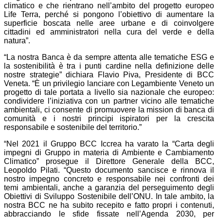
climatico e che rientrano nell’ambito del progetto europeo
Life Terra, perché si pongono l’obiettivo di aumentare la
superficie boscata nelle aree urbane e di coinvolgere
cittadini ed amministratori nella cura del verde e della
natura”.
“La nostra Banca è da sempre attenta alle tematiche ESG e
la sostenibilità è tra i punti cardine nella definizione delle
nostre strategie” dichiara Flavio Piva, Presidente di BCC
Veneta. “È un privilegio lanciare con Legambiente Veneto un
progetto di tale portata a livello sia nazionale che europeo:
condividere l’iniziativa con un partner vicino alle tematiche
ambientali, ci consente di promuovere la mission di banca di
comunità e i nostri principi ispiratori per la crescita
responsabile e sostenibile del territorio.”
“Nel 2021 il Gruppo BCC Iccrea ha varato la “Carta degli
impegni di Gruppo in materia di Ambiente e Cambiamento
Climatico” prosegue il Direttore Generale della BCC,
Leopoldo Pilati. “Questo documento sancisce e rinnova il
nostro impegno concreto e responsabile nei confronti dei
temi ambientali, anche a garanzia del perseguimento degli
Obiettivi di Sviluppo Sostenibile dell’ONU. In tale ambito, la
nostra BCC ne ha subito recepito e fatto propri i contenuti,
abbracciando le sfide fissate nell’Agenda 2030, per