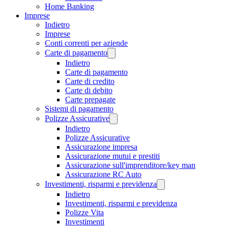
Home Banking
Imprese
Indietro
Imprese
Conti correnti per aziende
Carte di pagamento
Indietro
Carte di pagamento
Carte di credito
Carte di debito
Carte prepagate
Sistemi di pagamento
Polizze Assicurative
Indietro
Polizze Assicurative
Assicurazione impresa
Assicurazione mutui e prestiti
Assicurazione sull'imprenditore/key man
Assicurazione RC Auto
Investimenti, risparmi e previdenza
Indietro
Investimenti, risparmi e previdenza
Polizze Vita
Investimenti