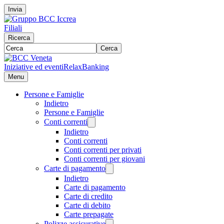
Invia
Filiali
Ricerca
Cerca
Iniziative ed eventi
RelaxBanking
Menu
Persone e Famiglie
Indietro
Persone e Famiglie
Conti correnti
Indietro
Conti correnti
Conti correnti per privati
Conti correnti per giovani
Carte di pagamento
Indietro
Carte di pagamento
Carte di credito
Carte di debito
Carte prepagate
Polizze assicurative