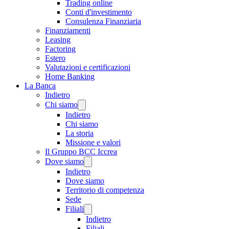
Trading online
Conti d'investimento
Consulenza Finanziaria
Finanziamenti
Leasing
Factoring
Estero
Valutazioni e certificazioni
Home Banking
La Banca
Indietro
Chi siamo
Indietro
Chi siamo
La storia
Missione e valori
Il Gruppo BCC Iccrea
Dove siamo
Indietro
Dove siamo
Territorio di competenza
Sede
Filiali
Indietro
Filiali