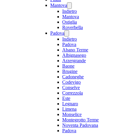
Mantova
Indietro
Mantova
Ostiglia
Roverbella
Padova
Indietro
Padova
Abano Terme
Albignasego
Arzergrande
Baone
Brugine
Cadoneghe
Codevigo
Conselve
Correzzola
Este
Legnaro
Limena
Monselice
Montegrotto Terme
Noventa Padovana
Padova