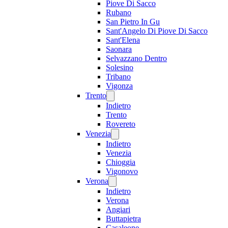
Piove Di Sacco
Rubano
San Pietro In Gu
Sant'Angelo Di Piove Di Sacco
Sant'Elena
Saonara
Selvazzano Dentro
Solesino
Tribano
Vigonza
Trento
Indietro
Trento
Rovereto
Venezia
Indietro
Venezia
Chioggia
Vigonovo
Verona
Indietro
Verona
Angiari
Buttapietra
Casaleone