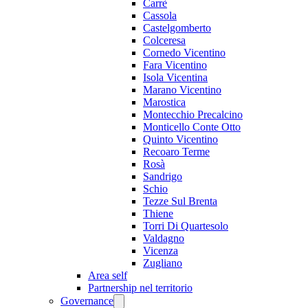
Carrè
Cassola
Castelgomberto
Colceresa
Cornedo Vicentino
Fara Vicentino
Isola Vicentina
Marano Vicentino
Marostica
Montecchio Precalcino
Monticello Conte Otto
Quinto Vicentino
Recoaro Terme
Rosà
Sandrigo
Schio
Tezze Sul Brenta
Thiene
Torri Di Quartesolo
Valdagno
Vicenza
Zugliano
Area self
Partnership nel territorio
Governance