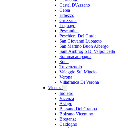
Castel D'Azzano
Cerea
Erbezzo
Grezzana
Legnago
Pescantina
Peschiera Del Garda
San Giovanni Lupatoto
San Martino Buon Albergo
Sant'Ambrogio Di Valpolicella
Sommacampagna
Sona
Trevenzuolo
Valeggio Sul Mincio
Verona
Villafranca Di Verona
Vicenza
Indietro
Vicenza
Asiago
Bassano Del Grappa
Bolzano Vicentino
Breganze
Caldogno