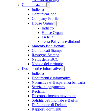
Comunicazione
Indietro
Comunicazione
Company Profile
House Organ
Indietro
House Organ
La Rua
Terra Patavina e dintorni
Marchio Istituzionale
Comunicati Stampa
Rassegna Stampa
News della BCC
Notizie del territorio
Documenti e informative
Indietro
Documenti e informative
Normativa e Trasparenza bancaria
Servizi di pagamento
Reclami
Disconoscimento movimenti
Solidità patrimoniale e Bail-in
Definizione di Default
Rapporti dormienti