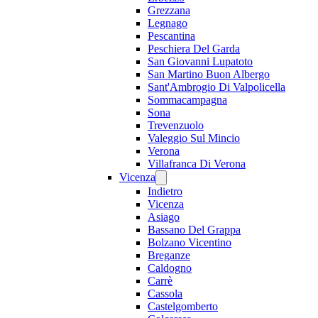
Grezzana
Legnago
Pescantina
Peschiera Del Garda
San Giovanni Lupatoto
San Martino Buon Albergo
Sant'Ambrogio Di Valpolicella
Sommacampagna
Sona
Trevenzuolo
Valeggio Sul Mincio
Verona
Villafranca Di Verona
Vicenza
Indietro
Vicenza
Asiago
Bassano Del Grappa
Bolzano Vicentino
Breganze
Caldogno
Carrè
Cassola
Castelgomberto