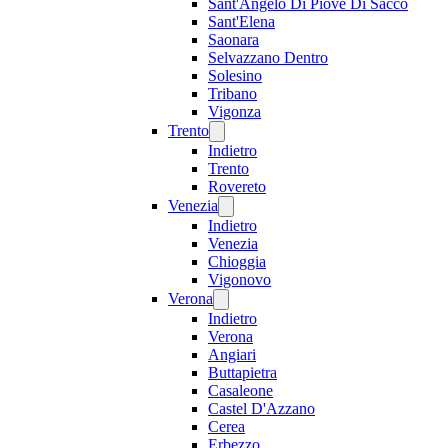
Sant'Angelo Di Piove Di Sacco
Sant'Elena
Saonara
Selvazzano Dentro
Solesino
Tribano
Vigonza
Trento
Indietro
Trento
Rovereto
Venezia
Indietro
Venezia
Chioggia
Vigonovo
Verona
Indietro
Verona
Angiari
Buttapietra
Casaleone
Castel D'Azzano
Cerea
Erbezzo