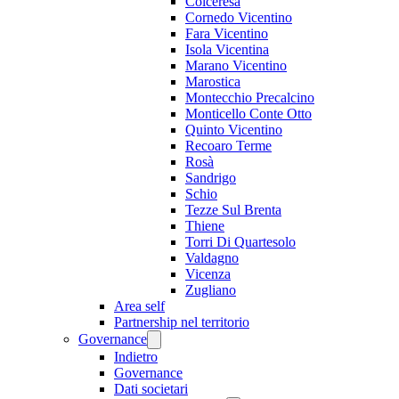
Colceresa
Cornedo Vicentino
Fara Vicentino
Isola Vicentina
Marano Vicentino
Marostica
Montecchio Precalcino
Monticello Conte Otto
Quinto Vicentino
Recoaro Terme
Rosà
Sandrigo
Schio
Tezze Sul Brenta
Thiene
Torri Di Quartesolo
Valdagno
Vicenza
Zugliano
Area self
Partnership nel territorio
Governance
Indietro
Governance
Dati societari