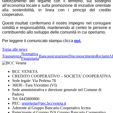
rafforzamento del legame con il territorio, sul sostegno
all’economia locale e sulla promozione di iniziative orientate
alla sostenibilità, in linea con i principi del credito
cooperativo.
Questi risultati confermano il nostro impegno nel coniugare
solidità e responsabilità, mantenendo al centro le persone e
contribuendo allo sviluppo delle comunità in cui operiamo.
Per leggere il comunicato stampa clicca
qui.
Torna alle news
Normativa
Trasparenza
Bancassicurazione
Disconoscimento
Reclami
A
Finanziaria
BCC VENETA
CREDITO COOPERATIVO – SOCIETA' COOPERATIVA
Sede legale: Via Perlena 78
36030 - Fara Vicentino (VI)
Sede amministrativa e direzione generale nel Comune di
Padova
Tel: 0445800800
PEC:
segreteria@pec.bccveneta.it
Aderente al Gruppo Bancario Cooperativo Iccrea
Partecipante al Gruppo IVA Gruppo Bancario Cooperativo