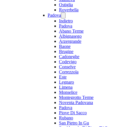
Ostiglia
Roverbella
Padova
Indietro
Padova
Abano Terme
Albignasego
Arzergrande
Baone
Brugine
Cadoneghe
Codevigo
Conselve
Correzzola
Este
Legnaro
Limena
Monselice
Montegrotto Terme
Noventa Padovana
Padova
Piove Di Sacco
Rubano
San Pietro In Gu