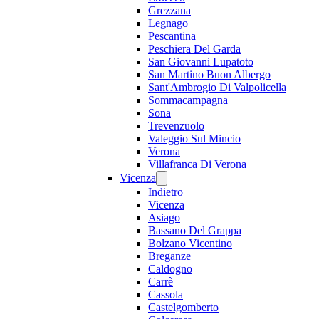
Grezzana
Legnago
Pescantina
Peschiera Del Garda
San Giovanni Lupatoto
San Martino Buon Albergo
Sant'Ambrogio Di Valpolicella
Sommacampagna
Sona
Trevenzuolo
Valeggio Sul Mincio
Verona
Villafranca Di Verona
Vicenza
Indietro
Vicenza
Asiago
Bassano Del Grappa
Bolzano Vicentino
Breganze
Caldogno
Carrè
Cassola
Castelgomberto