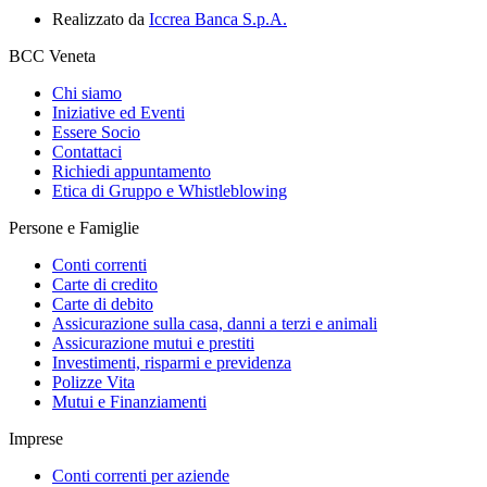
Realizzato da
Iccrea Banca S.p.A.
BCC Veneta
Chi siamo
Iniziative ed Eventi
Essere Socio
Contattaci
Richiedi appuntamento
Etica di Gruppo e Whistleblowing
Persone e Famiglie
Conti correnti
Carte di credito
Carte di debito
Assicurazione sulla casa, danni a terzi e animali
Assicurazione mutui e prestiti
Investimenti, risparmi e previdenza
Polizze Vita
Mutui e Finanziamenti
Imprese
Conti correnti per aziende