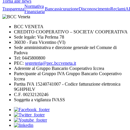
Torna alle news
Normativa
Trasparenza
Bancassicurazione
Disconoscimento
Reclami
A
Finanziaria
BCC VENETA
CREDITO COOPERATIVO – SOCIETA' COOPERATIVA
Sede legale: Via Perlena 78
36030 - Fara Vicentino (VI)
Sede amministrativa e direzione generale nel Comune di
Padova
Tel: 0445800800
PEC:
segreteria@pec.bccveneta.it
Aderente al Gruppo Bancario Cooperativo Iccrea
Partecipante al Gruppo IVA Gruppo Bancario Cooperativo
Iccrea
Partita IVA 15240741007 - Codice fatturazione elettronica
9GHPHLV
C.F. 00232120246
Soggetta a vigilanza IVASS