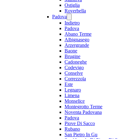
Ostiglia
Roverbella
Padova
Indietro
Padova
Abano Terme
Albignasego
Arzergrande
Baone
Brugine
Cadoneghe
Codevigo
Conselve
Correzzola
Este
Legnaro
Limena
Monselice
Montegrotto Terme
Noventa Padovana
Padova
Piove Di Sacco
Rubano
San Pietro In Gu