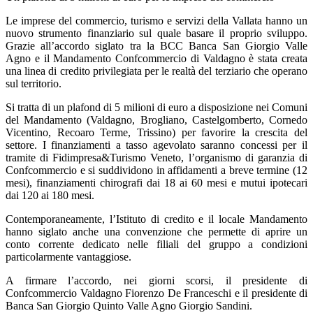
Le imprese del commercio, turismo e servizi della Vallata hanno un
nuovo strumento finanziario sul quale basare il proprio sviluppo.
Grazie all’accordo siglato tra la BCC Banca San Giorgio Valle
Agno e il Mandamento Confcommercio di Valdagno è stata creata
una linea di credito privilegiata per le realtà del terziario che operano
sul territorio.
Si tratta di un plafond di 5 milioni di euro a disposizione nei Comuni
del Mandamento (Valdagno, Brogliano, Castelgomberto, Cornedo
Vicentino, Recoaro Terme, Trissino) per favorire la crescita del
settore. I finanziamenti a tasso agevolato saranno concessi per il
tramite di Fidimpresa&Turismo Veneto, l’organismo di garanzia di
Confcommercio e si suddividono in affidamenti a breve termine (12
mesi), finanziamenti chirografi dai 18 ai 60 mesi e mutui ipotecari
dai 120 ai 180 mesi.
Contemporaneamente, l’Istituto di credito e il locale Mandamento
hanno siglato anche una convenzione che permette di aprire un
conto corrente dedicato nelle filiali del gruppo a condizioni
particolarmente vantaggiose.
A firmare l’accordo, nei giorni scorsi, il presidente di
Confcommercio Valdagno Fiorenzo De Franceschi e il presidente di
Banca San Giorgio Quinto Valle Agno Giorgio Sandini.