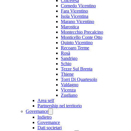
Colceresa
Cornedo Vicentino
Fara Vicentino
Isola Vicentina
Marano Vicentino
Marostica
Montecchio Precalcino
Monticello Conte Otto
Quinto Vicentino
Recoaro Terme
Rosà
Sandrigo
Schio
Tezze Sul Brenta
Thiene
Torri Di Quartesolo
Valdagno
Vicenza
Zugliano
Area self
Partnership nel territorio
Governance
Indietro
Governance
Dati societari