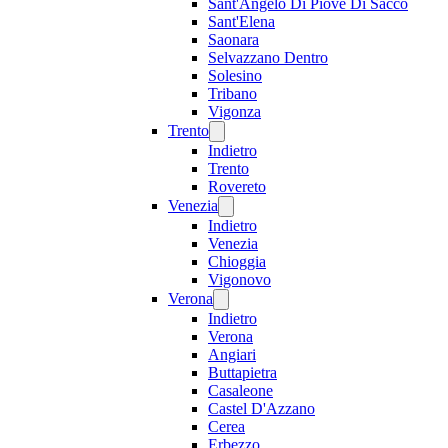
Sant'Angelo Di Piove Di Sacco
Sant'Elena
Saonara
Selvazzano Dentro
Solesino
Tribano
Vigonza
Trento
Indietro
Trento
Rovereto
Venezia
Indietro
Venezia
Chioggia
Vigonovo
Verona
Indietro
Verona
Angiari
Buttapietra
Casaleone
Castel D'Azzano
Cerea
Erbezzo