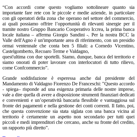
“Con accordi come questo vogliamo sottolineare quanto sia
importante fare rete con le piccole e medie aziende, in particolare
con gli operatori della zona che operano nel settore del commercio,
ai quali possiamo offrire l’opportunità di rilevanti sinergie per il
tramite nostro Gruppo Bancario Cooperativo Iccrea, la prima banca
locale italiana – afferma Giorgio Sandini -. Per la nostra BCC la
Valle dell'Agno è un'importante area di riferimento, con un presidio
ormai ventennale che conta ben 5 filiali: a Cornedo Vicentino,
Castelgomberto, Recoaro Terme e Valdagno,
quest'ultima con due sportelli. Siamo, dunque, banca del territorio e
siamo onorati di poter lavorare con interlocutori di tutto rilievo,
come Confcommercio”.
Grande soddisfazione è esperessa anche dal presidente del
Mandamento di Valdagno Fiorenzo De Franceschi: "Questo accordo
- spiega– risponde ad una esigenza primaria delle nostre imprese,
vale a dire quella di avere a disposizione strumenti finanziari dedicati
e convenienti e un’operatività bancaria flessibile e vantaggiosa sul
fronte dei pagamenti e nella gestione dei conti correnti. Il fatto, poi,
che questa convenzione sia stata siglata con una banca vicina al
territorio è certamente un aspetto non secondario per tutti quei
piccoli e medi imprenditori che cercano, anche su fronte del credito,
un rapporto più diretto”.