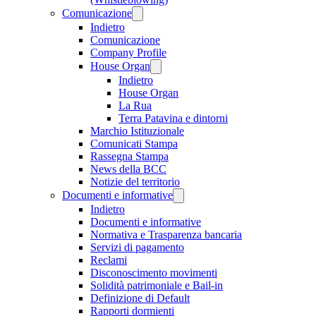
Comunicazione
Indietro
Comunicazione
Company Profile
House Organ
Indietro
House Organ
La Rua
Terra Patavina e dintorni
Marchio Istituzionale
Comunicati Stampa
Rassegna Stampa
News della BCC
Notizie del territorio
Documenti e informative
Indietro
Documenti e informative
Normativa e Trasparenza bancaria
Servizi di pagamento
Reclami
Disconoscimento movimenti
Solidità patrimoniale e Bail-in
Definizione di Default
Rapporti dormienti