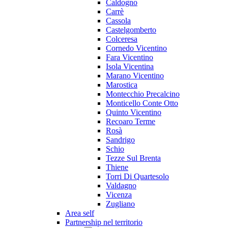
Caldogno
Carrè
Cassola
Castelgomberto
Colceresa
Cornedo Vicentino
Fara Vicentino
Isola Vicentina
Marano Vicentino
Marostica
Montecchio Precalcino
Monticello Conte Otto
Quinto Vicentino
Recoaro Terme
Rosà
Sandrigo
Schio
Tezze Sul Brenta
Thiene
Torri Di Quartesolo
Valdagno
Vicenza
Zugliano
Area self
Partnership nel territorio