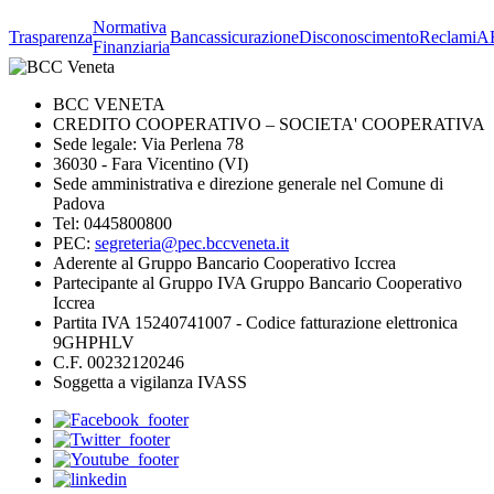
Normativa
Trasparenza
Bancassicurazione
Disconoscimento
Reclami
A
Finanziaria
BCC VENETA
CREDITO COOPERATIVO – SOCIETA' COOPERATIVA
Sede legale: Via Perlena 78
36030 - Fara Vicentino (VI)
Sede amministrativa e direzione generale nel Comune di
Padova
Tel: 0445800800
PEC:
segreteria@pec.bccveneta.it
Aderente al Gruppo Bancario Cooperativo Iccrea
Partecipante al Gruppo IVA Gruppo Bancario Cooperativo
Iccrea
Partita IVA 15240741007 - Codice fatturazione elettronica
9GHPHLV
C.F. 00232120246
Soggetta a vigilanza IVASS