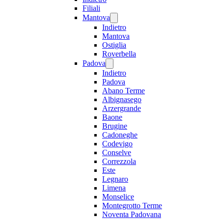
Filiali
Mantova
Indietro
Mantova
Ostiglia
Roverbella
Padova
Indietro
Padova
Abano Terme
Albignasego
Arzergrande
Baone
Brugine
Cadoneghe
Codevigo
Conselve
Correzzola
Este
Legnaro
Limena
Monselice
Montegrotto Terme
Noventa Padovana