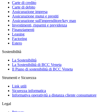
Carte di credito
Carte di debito
Assicurazione impresa
Assicurazione mutui e prestiti
Assicurazione sull'imprenditore/key man
Investimenti, risparmi e previdenza
Finanziamenti
Leasing
Factoring
Estero
Sostenibilità
La Sostenibilità
La Sostenibilità di BCC Veneta
Il Piano di sostenibilità di BCC Veneta
Strumenti e Sicurezza
Link utili
Sicurezza informatica
Informativa operatività a distanza cliente consumatore
Legal