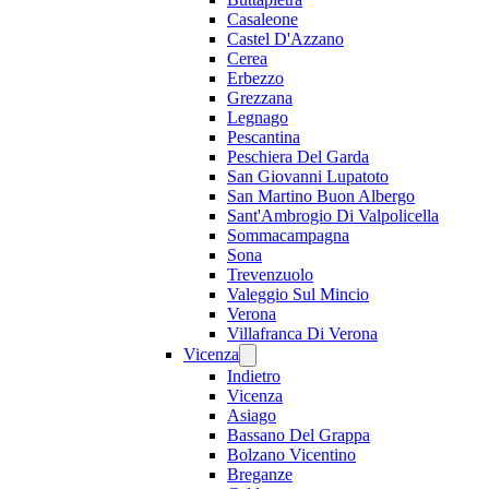
Casaleone
Castel D'Azzano
Cerea
Erbezzo
Grezzana
Legnago
Pescantina
Peschiera Del Garda
San Giovanni Lupatoto
San Martino Buon Albergo
Sant'Ambrogio Di Valpolicella
Sommacampagna
Sona
Trevenzuolo
Valeggio Sul Mincio
Verona
Villafranca Di Verona
Vicenza
Indietro
Vicenza
Asiago
Bassano Del Grappa
Bolzano Vicentino
Breganze