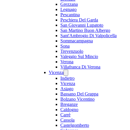
Grezzana
Legnago
Pescantina
Peschiera Del Garda
San Giovanni Lupatoto
San Martino Buon Albergo
Sant'Ambrogio Di Valpolicella
Sommacampagna
Sona
Trevenzuolo
Valeggio Sul Mincio
Verona
Villafranca Di Verona
Vicenza
Indietro
Vicenza
Asiago
Bassano Del Grappa
Bolzano Vicentino
Breganze
Caldogno
Carrè
Cassola
Castelgomberto