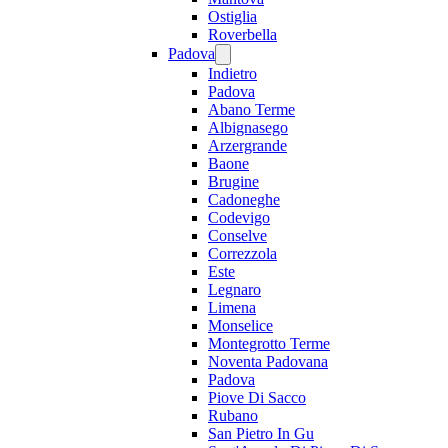
Ostiglia
Roverbella
Padova
Indietro
Padova
Abano Terme
Albignasego
Arzergrande
Baone
Brugine
Cadoneghe
Codevigo
Conselve
Correzzola
Este
Legnaro
Limena
Monselice
Montegrotto Terme
Noventa Padovana
Padova
Piove Di Sacco
Rubano
San Pietro In Gu