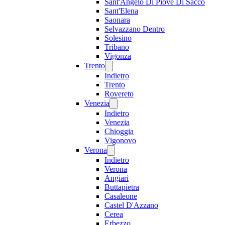
Sant'Angelo Di Piove Di Sacco
Sant'Elena
Saonara
Selvazzano Dentro
Solesino
Tribano
Vigonza
Trento
Indietro
Trento
Rovereto
Venezia
Indietro
Venezia
Chioggia
Vigonovo
Verona
Indietro
Verona
Angiari
Buttapietra
Casaleone
Castel D'Azzano
Cerea
Erbezzo