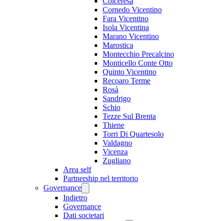
Colceresa
Cornedo Vicentino
Fara Vicentino
Isola Vicentina
Marano Vicentino
Marostica
Montecchio Precalcino
Monticello Conte Otto
Quinto Vicentino
Recoaro Terme
Rosà
Sandrigo
Schio
Tezze Sul Brenta
Thiene
Torri Di Quartesolo
Valdagno
Vicenza
Zugliano
Area self
Partnership nel territorio
Governance
Indietro
Governance
Dati societari