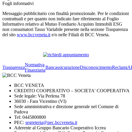
Fogli informativi
Messaggio pubblicitario con finalità promozionale. Per le condizioni
contrattuali e per quanto non indicato fare riferimento al Foglio
Informativo relativo al Mutuo Fondiario Acquisto Immobili ESG
non consumatori Tasso Variabile presente nella sezione Trasparenza
del sito
www.bccveneta.it
e/o nelle Filiali di BCC Veneta.
Normativa
Trasparenza
Bancassicurazione
Disconoscimento
Reclami
A
Finanziaria
BCC VENETA
CREDITO COOPERATIVO – SOCIETA' COOPERATIVA
Sede legale: Via Perlena 78
36030 - Fara Vicentino (VI)
Sede amministrativa e direzione generale nel Comune di
Padova
Tel: 0445800800
PEC:
segreteria@pec.bccveneta.it
Aderente al Gruppo Bancario Cooperativo Iccrea