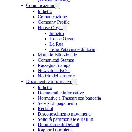
Comunicazione
Indietro
Comunicazione
Company Profile
House Organ
Indietro
House Organ
La Rua
Terra Patavina e dintorni
Marchio Istituzionale
Comunicati Stampa
Rassegna Stampa
News della BCC
Notizie del territorio
Documenti e informative
Indietro
Documenti e informative
Normativa e Trasparenza bancaria
Servizi di pagamento
Reclami
Disconoscimento movimenti
Solidità patrimoniale e Bail-in
Definizione di Default
Rapporti dormienti