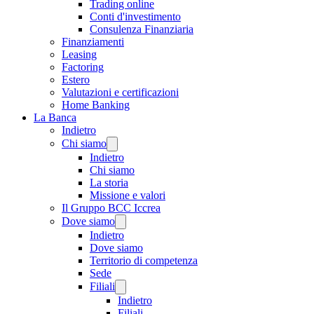
Trading online
Conti d'investimento
Consulenza Finanziaria
Finanziamenti
Leasing
Factoring
Estero
Valutazioni e certificazioni
Home Banking
La Banca
Indietro
Chi siamo
Indietro
Chi siamo
La storia
Missione e valori
Il Gruppo BCC Iccrea
Dove siamo
Indietro
Dove siamo
Territorio di competenza
Sede
Filiali
Indietro
Filiali