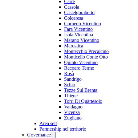
Carrè
Cassola
Castelgomberto
Colceresa
Cornedo Vicentino
Fara Vicentino
Isola Vicentina
Marano Vicentino
Marostica
Montecchio Precalcino
Monticello Conte Otto
Quinto Vicentino
Recoaro Terme
Rosà
Sandrigo
Schio
Tezze Sul Brenta
Thiene
Torri Di Quartesolo
Valdagno
Vicenza
Zugliano
Area self
Partnership nel territorio
Governance