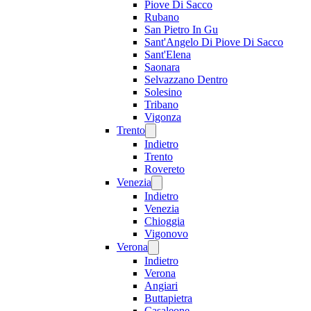
Piove Di Sacco
Rubano
San Pietro In Gu
Sant'Angelo Di Piove Di Sacco
Sant'Elena
Saonara
Selvazzano Dentro
Solesino
Tribano
Vigonza
Trento
Indietro
Trento
Rovereto
Venezia
Indietro
Venezia
Chioggia
Vigonovo
Verona
Indietro
Verona
Angiari
Buttapietra
Casaleone