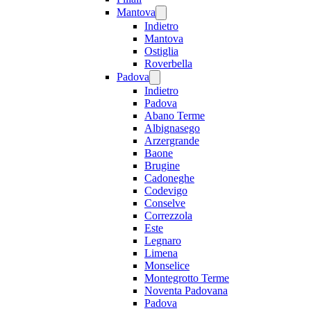
Mantova
Indietro
Mantova
Ostiglia
Roverbella
Padova
Indietro
Padova
Abano Terme
Albignasego
Arzergrande
Baone
Brugine
Cadoneghe
Codevigo
Conselve
Correzzola
Este
Legnaro
Limena
Monselice
Montegrotto Terme
Noventa Padovana
Padova