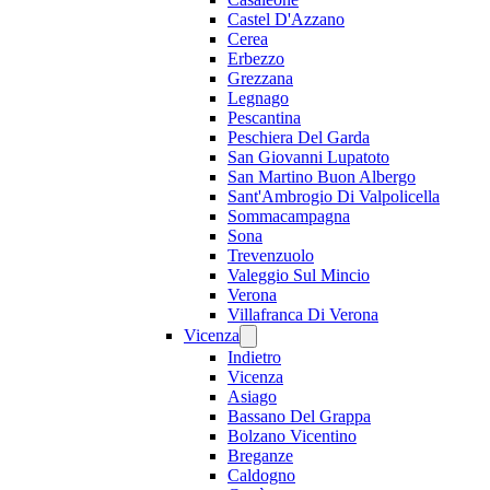
Castel D'Azzano
Cerea
Erbezzo
Grezzana
Legnago
Pescantina
Peschiera Del Garda
San Giovanni Lupatoto
San Martino Buon Albergo
Sant'Ambrogio Di Valpolicella
Sommacampagna
Sona
Trevenzuolo
Valeggio Sul Mincio
Verona
Villafranca Di Verona
Vicenza
Indietro
Vicenza
Asiago
Bassano Del Grappa
Bolzano Vicentino
Breganze
Caldogno