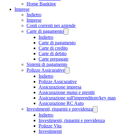
Home Banking
Imprese
Indietro
Imprese
Conti correnti per aziende
Carte di pagamento
Indietro
Carte di pagamento
Carte di credito
Carte di debito
Carte prepagate
Sistemi di pagamento
Polizze Assicurative
Indietro
Polizze Assicurative
Assicurazione impresa
Assicurazione mutui e prestiti
Assicurazione sull'imprenditore/key man
Assicurazione RC Auto
Investimenti, risparmi e previdenza
Indietro
Investimenti, risparmi e previdenza
Polizze Vita
Investimenti