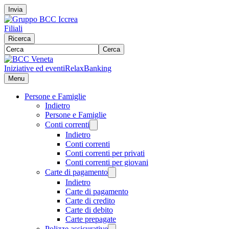
Invia
Filiali
Ricerca
Cerca
Iniziative ed eventi
RelaxBanking
Menu
Persone e Famiglie
Indietro
Persone e Famiglie
Conti correnti
Indietro
Conti correnti
Conti correnti per privati
Conti correnti per giovani
Carte di pagamento
Indietro
Carte di pagamento
Carte di credito
Carte di debito
Carte prepagate
Polizze assicurative