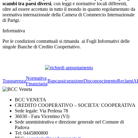
scambi tra paesi diversi
, con leggi e normative locali differenti,
oltre ad essere accettato in tutto il mondo in quanto regolamentato da
normativa internazionale della Camera di Commercio Internazionale
di Parigi.
Informativa
Per le condizioni contrattuali si rimanda ai Fogli Informativi delle
singole Banche di Credito Coopertativo.
Normativa
Trasparenza
Bancassicurazione
Disconoscimento
Reclami
A
Finanziaria
BCC VENETA
CREDITO COOPERATIVO – SOCIETA' COOPERATIVA
Sede legale: Via Perlena 78
36030 - Fara Vicentino (VI)
Sede amministrativa e direzione generale nel Comune di
Padova
Tel: 0445800800