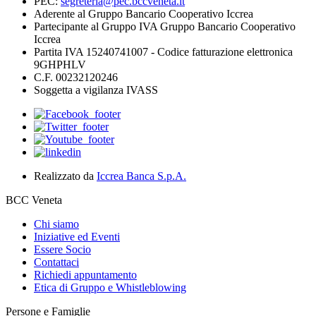
PEC:
segreteria@pec.bccveneta.it
Aderente al Gruppo Bancario Cooperativo Iccrea
Partecipante al Gruppo IVA Gruppo Bancario Cooperativo
Iccrea
Partita IVA 15240741007 - Codice fatturazione elettronica
9GHPHLV
C.F. 00232120246
Soggetta a vigilanza IVASS
Realizzato da
Iccrea Banca S.p.A.
BCC Veneta
Chi siamo
Iniziative ed Eventi
Essere Socio
Contattaci
Richiedi appuntamento
Etica di Gruppo e Whistleblowing
Persone e Famiglie