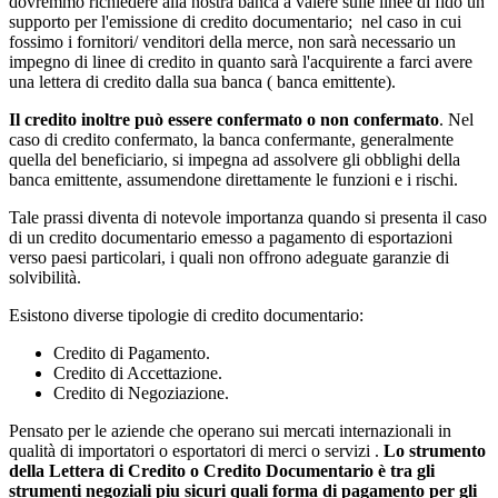
dovremmo richiedere alla nostra banca a valere sulle linee di fido un
supporto per l'emissione di credito documentario; nel caso in cui
fossimo i fornitori/ venditori della merce, non sarà necessario un
impegno di linee di credito in quanto sarà l'acquirente a farci avere
una lettera di credito dalla sua banca ( banca emittente).
Il credito inoltre può essere confermato o non confermato
. Nel
caso di credito confermato, la banca confermante, generalmente
quella del beneficiario, si impegna ad assolvere gli obblighi della
banca emittente, assumendone direttamente le funzioni e i rischi.
Tale prassi diventa di notevole importanza quando si presenta il caso
di un credito documentario emesso a pagamento di esportazioni
verso paesi particolari, i quali non offrono adeguate garanzie di
solvibilità.
Esistono diverse tipologie di credito documentario:
Credito di Pagamento.
Credito di Accettazione.
Credito di Negoziazione.
Pensato per le aziende che operano sui mercati internazionali in
qualità di importatori o esportatori di merci o servizi .
Lo strumento
della Lettera di Credito o Credito Documentario è tra gli
strumenti negoziali piu sicuri quali forma di pagamento per gli