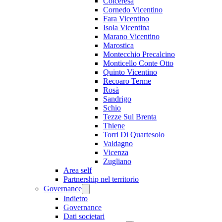
Colceresa
Cornedo Vicentino
Fara Vicentino
Isola Vicentina
Marano Vicentino
Marostica
Montecchio Precalcino
Monticello Conte Otto
Quinto Vicentino
Recoaro Terme
Rosà
Sandrigo
Schio
Tezze Sul Brenta
Thiene
Torri Di Quartesolo
Valdagno
Vicenza
Zugliano
Area self
Partnership nel territorio
Governance
Indietro
Governance
Dati societari