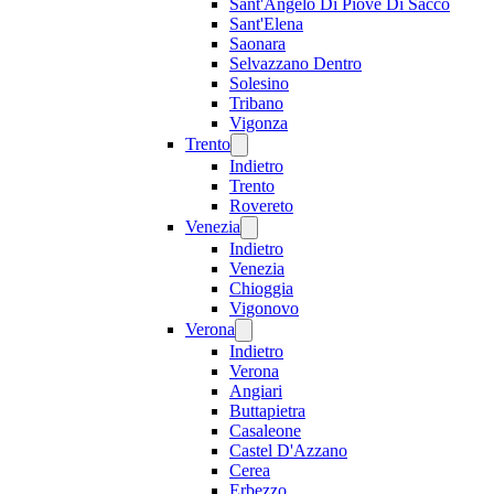
Sant'Angelo Di Piove Di Sacco
Sant'Elena
Saonara
Selvazzano Dentro
Solesino
Tribano
Vigonza
Trento
Indietro
Trento
Rovereto
Venezia
Indietro
Venezia
Chioggia
Vigonovo
Verona
Indietro
Verona
Angiari
Buttapietra
Casaleone
Castel D'Azzano
Cerea
Erbezzo