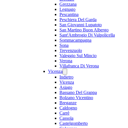
Grezzana
Legnago
Pescantina
Peschiera Del Garda
San Giovanni Lupatoto
San Martino Buon Albergo
Sant'Ambrogio Di Valpolicella
Sommacampagna
Sona
Trevenzuolo
Valeggio Sul Mincio
Verona
Villafranca Di Verona
Vicenza
Indietro
Vicenza
Asiago
Bassano Del Grappa
Bolzano Vicentino
Breganze
Caldogno
Carrè
Cassola
Castelgomberto