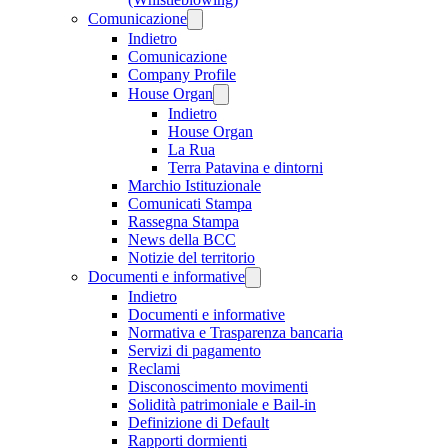
Comunicazione
Indietro
Comunicazione
Company Profile
House Organ
Indietro
House Organ
La Rua
Terra Patavina e dintorni
Marchio Istituzionale
Comunicati Stampa
Rassegna Stampa
News della BCC
Notizie del territorio
Documenti e informative
Indietro
Documenti e informative
Normativa e Trasparenza bancaria
Servizi di pagamento
Reclami
Disconoscimento movimenti
Solidità patrimoniale e Bail-in
Definizione di Default
Rapporti dormienti