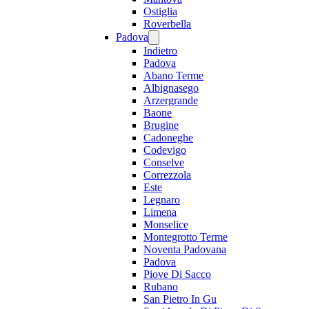
Ostiglia
Roverbella
Padova
Indietro
Padova
Abano Terme
Albignasego
Arzergrande
Baone
Brugine
Cadoneghe
Codevigo
Conselve
Correzzola
Este
Legnaro
Limena
Monselice
Montegrotto Terme
Noventa Padovana
Padova
Piove Di Sacco
Rubano
San Pietro In Gu