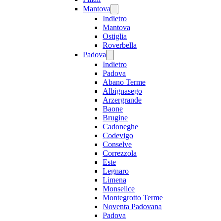
Mantova
Indietro
Mantova
Ostiglia
Roverbella
Padova
Indietro
Padova
Abano Terme
Albignasego
Arzergrande
Baone
Brugine
Cadoneghe
Codevigo
Conselve
Correzzola
Este
Legnaro
Limena
Monselice
Montegrotto Terme
Noventa Padovana
Padova