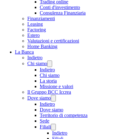
Trading online
Conti d'investimento
Consulenza Finanziaria
Finanziamenti
Leasing
Factoring
Estero
Valutazioni e certificazioni
Home Banking
La Banca
Indietro
Chi siamo
Indietro
Chi siamo
La storia
Missione e valori
Il Gruppo BCC Iccrea
Dove siamo
Indietro
Dove siamo
Territorio di competenza
Sede
Filiali
Indietro
Filiali