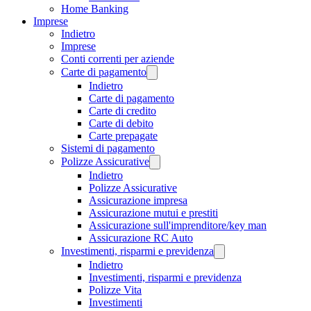
Home Banking
Imprese
Indietro
Imprese
Conti correnti per aziende
Carte di pagamento
Indietro
Carte di pagamento
Carte di credito
Carte di debito
Carte prepagate
Sistemi di pagamento
Polizze Assicurative
Indietro
Polizze Assicurative
Assicurazione impresa
Assicurazione mutui e prestiti
Assicurazione sull'imprenditore/key man
Assicurazione RC Auto
Investimenti, risparmi e previdenza
Indietro
Investimenti, risparmi e previdenza
Polizze Vita
Investimenti