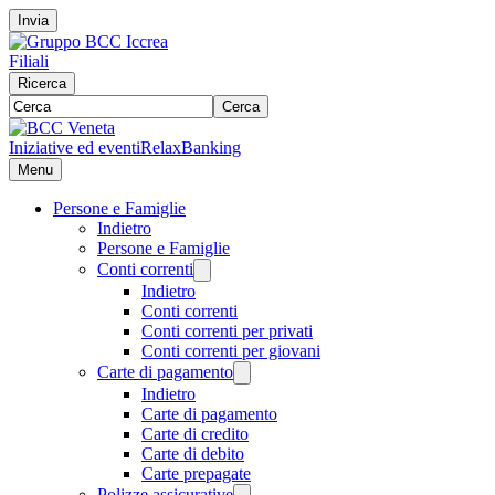
Invia
Filiali
Ricerca
Cerca
Iniziative ed eventi
RelaxBanking
Menu
Persone e Famiglie
Indietro
Persone e Famiglie
Conti correnti
Indietro
Conti correnti
Conti correnti per privati
Conti correnti per giovani
Carte di pagamento
Indietro
Carte di pagamento
Carte di credito
Carte di debito
Carte prepagate
Polizze assicurative