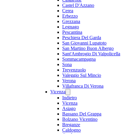
Castel D'Azzano
Cerea
Erbezzo
Grezzana
Legnago
Pescantina
Peschiera Del Garda
San Giovanni Lupatoto
San Martino Buon Albergo
Sant'Ambrogio Di Valpolicella
Sommacampagna
Sona
Trevenzuolo
Valeggio Sul Mincio
Verona
Villafranca Di Verona
Vicenza
Indietro
Vicenza
Asiago
Bassano Del Grappa
Bolzano Vicentino
Breganze
Caldogno