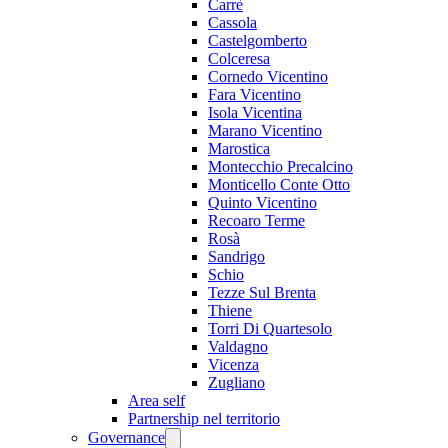
Carrè
Cassola
Castelgomberto
Colceresa
Cornedo Vicentino
Fara Vicentino
Isola Vicentina
Marano Vicentino
Marostica
Montecchio Precalcino
Monticello Conte Otto
Quinto Vicentino
Recoaro Terme
Rosà
Sandrigo
Schio
Tezze Sul Brenta
Thiene
Torri Di Quartesolo
Valdagno
Vicenza
Zugliano
Area self
Partnership nel territorio
Governance