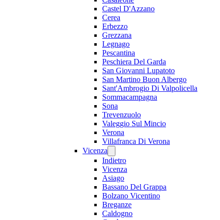
Castel D'Azzano
Cerea
Erbezzo
Grezzana
Legnago
Pescantina
Peschiera Del Garda
San Giovanni Lupatoto
San Martino Buon Albergo
Sant'Ambrogio Di Valpolicella
Sommacampagna
Sona
Trevenzuolo
Valeggio Sul Mincio
Verona
Villafranca Di Verona
Vicenza
Indietro
Vicenza
Asiago
Bassano Del Grappa
Bolzano Vicentino
Breganze
Caldogno