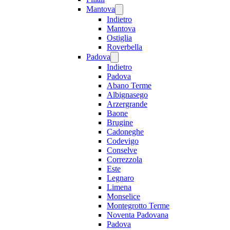
Mantova
Indietro
Mantova
Ostiglia
Roverbella
Padova
Indietro
Padova
Abano Terme
Albignasego
Arzergrande
Baone
Brugine
Cadoneghe
Codevigo
Conselve
Correzzola
Este
Legnaro
Limena
Monselice
Montegrotto Terme
Noventa Padovana
Padova