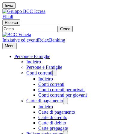
Invia
Filiali
Ricerca
Cerca
Iniziative ed eventi
RelaxBanking
Menu
Persone e Famiglie
Indietro
Persone e Famiglie
Conti correnti
Indietro
Conti correnti
Conti correnti per privati
Conti correnti per giovani
Carte di pagamento
Indietro
Carte di pagamento
Carte di credito
Carte di debito
Carte prepagate
Polizze assicurative