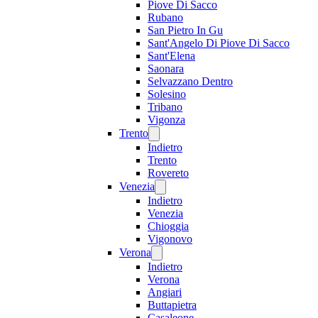
Piove Di Sacco
Rubano
San Pietro In Gu
Sant'Angelo Di Piove Di Sacco
Sant'Elena
Saonara
Selvazzano Dentro
Solesino
Tribano
Vigonza
Trento
Indietro
Trento
Rovereto
Venezia
Indietro
Venezia
Chioggia
Vigonovo
Verona
Indietro
Verona
Angiari
Buttapietra
Casaleone