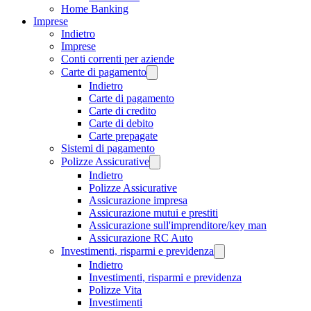
Home Banking
Imprese
Indietro
Imprese
Conti correnti per aziende
Carte di pagamento
Indietro
Carte di pagamento
Carte di credito
Carte di debito
Carte prepagate
Sistemi di pagamento
Polizze Assicurative
Indietro
Polizze Assicurative
Assicurazione impresa
Assicurazione mutui e prestiti
Assicurazione sull'imprenditore/key man
Assicurazione RC Auto
Investimenti, risparmi e previdenza
Indietro
Investimenti, risparmi e previdenza
Polizze Vita
Investimenti