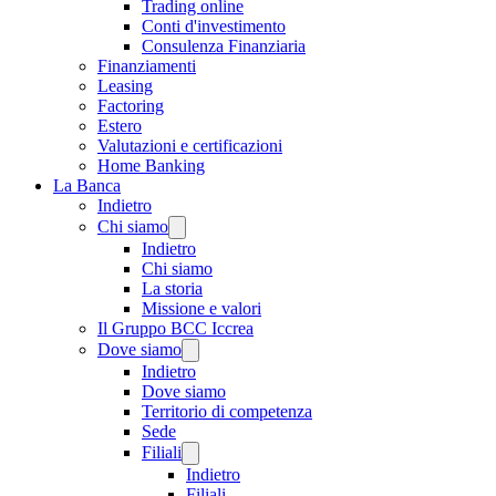
Trading online
Conti d'investimento
Consulenza Finanziaria
Finanziamenti
Leasing
Factoring
Estero
Valutazioni e certificazioni
Home Banking
La Banca
Indietro
Chi siamo
Indietro
Chi siamo
La storia
Missione e valori
Il Gruppo BCC Iccrea
Dove siamo
Indietro
Dove siamo
Territorio di competenza
Sede
Filiali
Indietro
Filiali