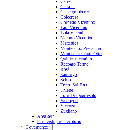
Carrè
Cassola
Castelgomberto
Colceresa
Cornedo Vicentino
Fara Vicentino
Isola Vicentina
Marano Vicentino
Marostica
Montecchio Precalcino
Monticello Conte Otto
Quinto Vicentino
Recoaro Terme
Rosà
Sandrigo
Schio
Tezze Sul Brenta
Thiene
Torri Di Quartesolo
Valdagno
Vicenza
Zugliano
Area self
Partnership nel territorio
Governance