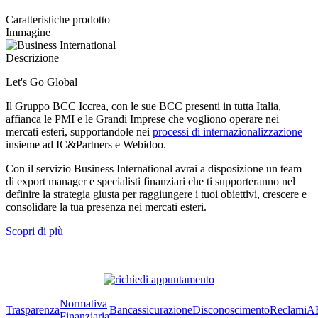
Caratteristiche prodotto
Immagine
Descrizione
Let's Go Global
Il Gruppo BCC Iccrea, con le sue BCC presenti in tutta Italia,
affianca le PMI e le Grandi Imprese che vogliono operare nei
mercati esteri, supportandole nei
processi di internazionalizzazione
insieme ad IC&Partners e Webidoo.
Con il servizio Business International avrai a disposizione un team
di export manager e specialisti finanziari che ti supporteranno nel
definire la strategia giusta per raggiungere i tuoi obiettivi, crescere e
consolidare la tua presenza nei mercati esteri.
Scopri di più
Normativa
Trasparenza
Bancassicurazione
Disconoscimento
Reclami
A
Finanziaria