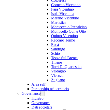
Colceresa
Cornedo Vicentino
Fara Vicentino
Isola Vicentina
Marano Vicentino
Marostica
Montecchio Precalcino
Monticello Conte Otto
Quinto Vicentino
Recoaro Terme
Rosà
Sandrigo
Schio
Tezze Sul Brenta
Thiene
Torri Di Quartesolo
Valdagno
Vicenza
Zugliano
Area self
Partnership nel territorio
Governance
Indietro
Governance
Dati societari