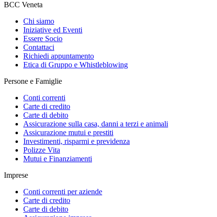
BCC Veneta
Chi siamo
Iniziative ed Eventi
Essere Socio
Contattaci
Richiedi appuntamento
Etica di Gruppo e Whistleblowing
Persone e Famiglie
Conti correnti
Carte di credito
Carte di debito
Assicurazione sulla casa, danni a terzi e animali
Assicurazione mutui e prestiti
Investimenti, risparmi e previdenza
Polizze Vita
Mutui e Finanziamenti
Imprese
Conti correnti per aziende
Carte di credito
Carte di debito