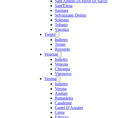
Sant'Angelo Di Piove Di Sacco
Sant'Elena
Saonara
Selvazzano Dentro
Solesino
Tribano
Vigonza
Trento
Indietro
Trento
Rovereto
Venezia
Indietro
Venezia
Chioggia
Vigonovo
Verona
Indietro
Verona
Angiari
Buttapietra
Casaleone
Castel D'Azzano
Cerea
Erbezzo