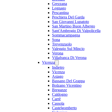
Grezzana
Legnago
Pescantina
Peschiera Del Garda
San Giovanni Lupatoto
San Martino Buon Albergo
Sant'Ambrogio Di Valpolicella
Sommacampagna
Sona
Trevenzuolo
Valeggio Sul Mincio
Verona
Villafranca Di Verona
Vicenza
Indietro
Vicenza
Asiago
Bassano Del Grappa
Bolzano Vicentino
Breganze
Caldogno
Carrè
Cassola
Castelgomberto