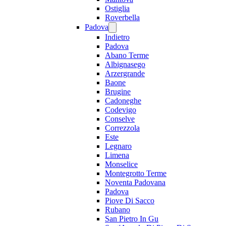
Ostiglia
Roverbella
Padova
Indietro
Padova
Abano Terme
Albignasego
Arzergrande
Baone
Brugine
Cadoneghe
Codevigo
Conselve
Correzzola
Este
Legnaro
Limena
Monselice
Montegrotto Terme
Noventa Padovana
Padova
Piove Di Sacco
Rubano
San Pietro In Gu