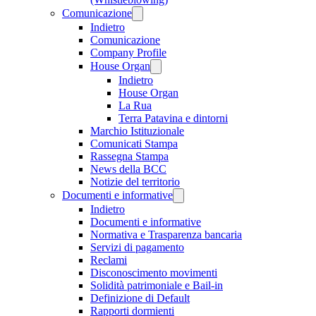
Comunicazione
Indietro
Comunicazione
Company Profile
House Organ
Indietro
House Organ
La Rua
Terra Patavina e dintorni
Marchio Istituzionale
Comunicati Stampa
Rassegna Stampa
News della BCC
Notizie del territorio
Documenti e informative
Indietro
Documenti e informative
Normativa e Trasparenza bancaria
Servizi di pagamento
Reclami
Disconoscimento movimenti
Solidità patrimoniale e Bail-in
Definizione di Default
Rapporti dormienti