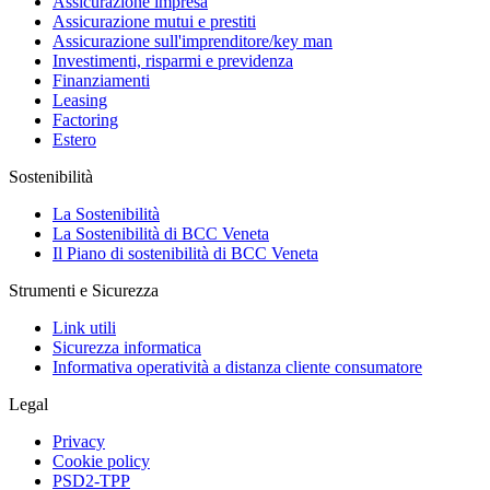
Assicurazione impresa
Assicurazione mutui e prestiti
Assicurazione sull'imprenditore/key man
Investimenti, risparmi e previdenza
Finanziamenti
Leasing
Factoring
Estero
Sostenibilità
La Sostenibilità
La Sostenibilità di BCC Veneta
Il Piano di sostenibilità di BCC Veneta
Strumenti e Sicurezza
Link utili
Sicurezza informatica
Informativa operatività a distanza cliente consumatore
Legal
Privacy
Cookie policy
PSD2-TPP