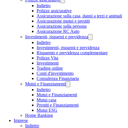
Indietro
Polizze assicurative
Assicurazione sulla casa, danni a terzi e animali
Assicurazione mutui e prestiti
Assicurazione sulla persona
Assicurazione RC Auto
Investimenti, risparmi e previdenza
Indietro
Investimenti, risparmi e previdenza
Risparmio e previdenza complementare
Polizze Vita
Investimenti
Trading online
Conti d'investimento
Consulenza Finanziaria
Mutui e Finanziamenti
Indietro
Mutui e Finanziamenti
Mutui casa
Prestiti e Finanziamenti
Mutui ESG
Home Banking
Imprese
Indietro