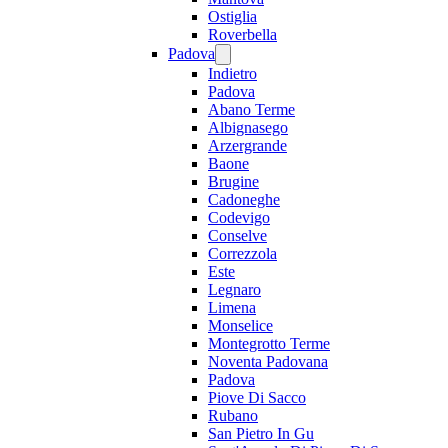
Ostiglia
Roverbella
Padova
Indietro
Padova
Abano Terme
Albignasego
Arzergrande
Baone
Brugine
Cadoneghe
Codevigo
Conselve
Correzzola
Este
Legnaro
Limena
Monselice
Montegrotto Terme
Noventa Padovana
Padova
Piove Di Sacco
Rubano
San Pietro In Gu