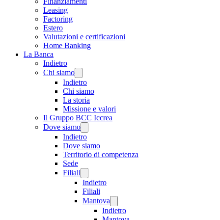
Finanziamenti
Leasing
Factoring
Estero
Valutazioni e certificazioni
Home Banking
La Banca
Indietro
Chi siamo
Indietro
Chi siamo
La storia
Missione e valori
Il Gruppo BCC Iccrea
Dove siamo
Indietro
Dove siamo
Territorio di competenza
Sede
Filiali
Indietro
Filiali
Mantova
Indietro
Mantova