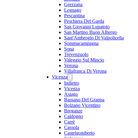
Grezzana
Legnago
Pescantina
Peschiera Del Garda
San Giovanni Lupatoto
San Martino Buon Albergo
Sant'Ambrogio Di Valpolicella
Sommacampagna
Sona
Trevenzuolo
Valeggio Sul Mincio
Verona
Villafranca Di Verona
Vicenza
Indietro
Vicenza
Asiago
Bassano Del Grappa
Bolzano Vicentino
Breganze
Caldogno
Carrè
Cassola
Castelgomberto