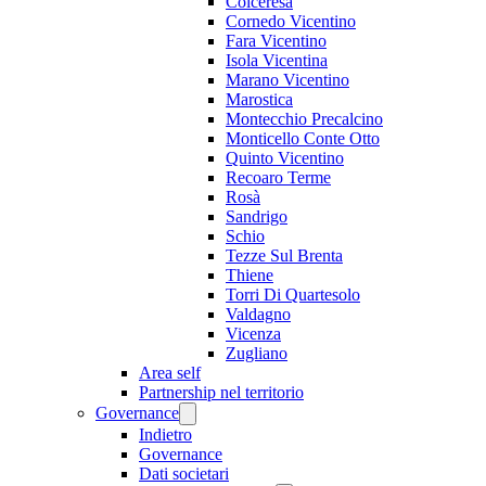
Colceresa
Cornedo Vicentino
Fara Vicentino
Isola Vicentina
Marano Vicentino
Marostica
Montecchio Precalcino
Monticello Conte Otto
Quinto Vicentino
Recoaro Terme
Rosà
Sandrigo
Schio
Tezze Sul Brenta
Thiene
Torri Di Quartesolo
Valdagno
Vicenza
Zugliano
Area self
Partnership nel territorio
Governance
Indietro
Governance
Dati societari