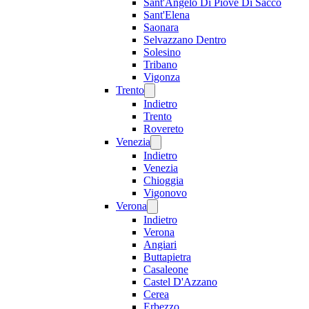
Sant'Angelo Di Piove Di Sacco
Sant'Elena
Saonara
Selvazzano Dentro
Solesino
Tribano
Vigonza
Trento
Indietro
Trento
Rovereto
Venezia
Indietro
Venezia
Chioggia
Vigonovo
Verona
Indietro
Verona
Angiari
Buttapietra
Casaleone
Castel D'Azzano
Cerea
Erbezzo