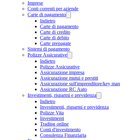
Imprese
Conti correnti per aziende
Carte di pagamento
Indietro
Carte di pagamento
Carte di credito
Carte di debito
Carte prepagate
Sistemi di pagamento
Polizze Assicurative
Indietro
Polizze Assicurative
Assicurazione impresa
Assicurazione mutui e prestiti
Assicurazione sull'imprenditore/key man
Assicurazione RC Auto
Investimenti, risparmi e previdenza
Indietro
Investimenti, risparmi e previdenza
Polizze Vita
Investimenti
Trading online
Conti d'investimento
Consulenza Finanziaria