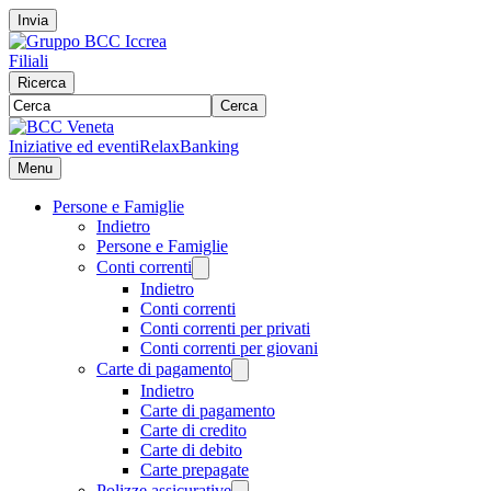
Invia
Filiali
Ricerca
Cerca
Iniziative ed eventi
RelaxBanking
Menu
Persone e Famiglie
Indietro
Persone e Famiglie
Conti correnti
Indietro
Conti correnti
Conti correnti per privati
Conti correnti per giovani
Carte di pagamento
Indietro
Carte di pagamento
Carte di credito
Carte di debito
Carte prepagate
Polizze assicurative