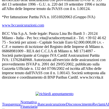
del 13 settembre 1996 - G.U. n. 220 del 19 settembre 1996 e iscritta
all'Albo delle Imprese tenuto da IVASS con il n. 1.00124.
*Per fatturazione Partita IVA n. 10516920963 (Gruppo IVA)
www.bccassicurazioni.com
BCC Vita S.p.A. Sede legale: Piazza Lina Bo Bardi 3 - 20124
Milano - Italia - Pec bcc.vita@actaliscertymail.it - Tel. +39 02 46 62
75 - Società per azioni - Capitale Sociale Euro 62.000.000,00 i.v. -
C.F. e numero di iscrizione del Registro delle Imprese di Milano n.
06868981009 - REA del C.C.I.A di Milano n. MI 1714097 -
Società partecipante al Gruppo IVA Cardif Assicurazioni Partita
IVA: 13762840968. Autorizzata all'esercizio delle assicurazioni con
provvedimento ISVAP n. 2091 del 29/05/2002, pubblicato sulla
Gazzetta Ufficiale n. 132 del 07/06/2002 ed iscritta all'Albo delle
imprese tenuto dall'IVASS con il n. 1.00143. Società sottoposta alla
direzione e coordinamento di BNP Paribas Cardif. www.bccvita.it
Normativa
Trasparenza
Bancassicurazione
Disconoscimento
Reclami
A
Finanziaria