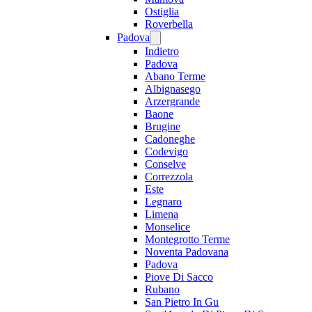
Ostiglia
Roverbella
Padova
Indietro
Padova
Abano Terme
Albignasego
Arzergrande
Baone
Brugine
Cadoneghe
Codevigo
Conselve
Correzzola
Este
Legnaro
Limena
Monselice
Montegrotto Terme
Noventa Padovana
Padova
Piove Di Sacco
Rubano
San Pietro In Gu