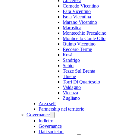
Colceresa
Cornedo Vicentino
Fara Vicentino
Isola Vicentina
Marano Vicentino
Marostica
Montecchio Precalcino
Monticello Conte Otto
Quinto Vicentino
Recoaro Terme
Rosà
Sandrigo
Schio
Tezze Sul Brenta
Thiene
Torri Di Quartesolo
Valdagno
Vicenza
Zugliano
Area self
Partnership nel territorio
Governance
Indietro
Governance
Dati societari