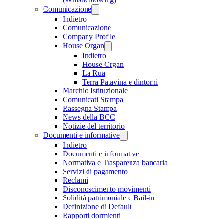
Comunicazione
Indietro
Comunicazione
Company Profile
House Organ
Indietro
House Organ
La Rua
Terra Patavina e dintorni
Marchio Istituzionale
Comunicati Stampa
Rassegna Stampa
News della BCC
Notizie del territorio
Documenti e informative
Indietro
Documenti e informative
Normativa e Trasparenza bancaria
Servizi di pagamento
Reclami
Disconoscimento movimenti
Solidità patrimoniale e Bail-in
Definizione di Default
Rapporti dormienti