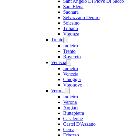
Sant'Angelo Di Piove Di Sacco
Sant'Elena
Saonara
Selvazzano Dentro
Solesino
Tribano
Vigonza
Trento
Indietro
Trento
Rovereto
Venezia
Indietro
Venezia
Chioggia
Vigonovo
Verona
Indietro
Verona
Angiari
Buttapietra
Casaleone
Castel D'Azzano
Cerea
Erbezzo