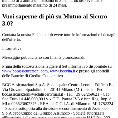
minimo di 5 anni a un massimo di 35 anni, incluso eventuale
preammortamento massimo di 24 mesi.
Vuoi saperne di più su Mutuo al Sicuro
3.0?
Contatta la nostra Filiale per ricevere tutte le informazioni e i dettagli
dell'offerta.
Informativa
Messaggio pubblicitario con finalità promozionali.
Prima della sottoscrizione leggere il Set Informativo disponibile su
www.bccassicurazioni.com
,
www.bccvita.it
e presso gli sportelli
delle Banche di Credito Cooperativo.
BCC Assicurazioni S.p.A. Sede legale: Centro Leoni – Edificio B -
Via Giovanni Spadolini, 7 – 20141 Milano (MI) - Italia - Pec
bcc.assicurazioni@actaliscertymail.it - Tel. +39 02/269621 - Cap.
Soc.Euro 14.448.000,00 i.v. - C.F., Partita IVA e iscr. Reg. Imp. di
MI n.02652360237* - REA del C.C.I.A. di Milano n. MI 1782224
– Società sottoposta alla direzione e coordinamento di Assimoco
S.p.A capogruppo del Gruppo Assimoco - Società autorizzata
all'esercizio delle assicurazioni con provvedimento ISVAP n. 333