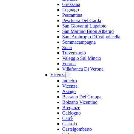
Grezzana
Legnago
Pescantina
Peschiera Del Garda
San Giovanni Lupatoto
San Martino Buon Albergo
Sant'Ambrogio Di Valpolicella
Sommacampagna
Sona
Trevenzuolo
Valeggio Sul Mincio
Verona
Villafranca Di Verona
Vicenza
Indietro
Vicenza
Asiago
Bassano Del Grappa
Bolzano Vicentino
Breganze
Caldogno
Carrè
Cassola
Castelgomberto